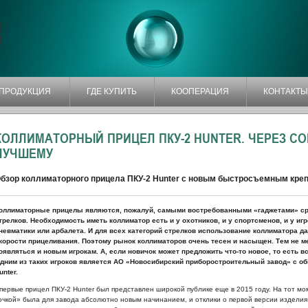
ПРОДУКЦИЯ
ГДЕ КУПИТЬ
КООПЕРАЦИЯ
КОНТАКТЫ
КОЛЛИМАТОРНЫЙ ПРИЦЕЛ ПКУ-2 HUNTER. ЧЕРЕЗ С
ЛУЧШЕМУ
бзор коллиматорного прицела ПКУ-2 Hunter с новым быстросъемным кре
оллиматорные прицелы являются, пожалуй, самыми востребованными «гаджетами» ср
трелков. Необходимость иметь коллиматор есть и у охотников, и у спортсменов, и у игро
невматики или арбалета. И для всех категорий стрелков использование коллиматора д
корости прицеливания. Поэтому рынок коллиматоров очень тесен и насыщен. Тем не м
оявляться и новым игрокам. А, если новичок может предложить что-то новое, то есть 
дним из таких игроков является АО «Новосибирский приборостроительный завод» с 
unter.
первые прицел ПКУ-2 Hunter был представлен широкой публике еще в 2015 году. На тот м
очкой» была для завода абсолютно новым начинанием, и отклики о первой версии изделия