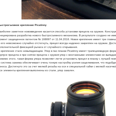
ыстросъемное крепление Picatinny
аиболее заметное нововведение касается способа установки прицела на оружии. Констру
нициирована разработка нового быстросъемного механизма. В результате создано не им
омент защищенное патентом № 168697 от 11.04.2016. Новое крепление имеет три главных
) его невозможно случайно отстегнуть, прицел всегда надежно закреплен на оружии. Дос
ополнительной фиксацией рычага от случайного открывания.
) крепление стало невыпадающим. Упор в паз планки Picatinny имеет трапециевидную форму
орпусе прицела и при снятии прицела с оружия упор с монтажными элементами не выпадает 
омимо этого, такая форма упора позволяет легче установить прицел в планку с лучшей по
) система зажима обеспечивает очень тонкую настройку усилия защелкивания, что подойдет
зноса. Достигнуто это за счет мелкой резьбы на оси и специальной гайки с мелкой насечко
се элементы крепления выполнены из стали, упор закален.