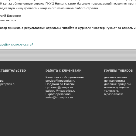
 6 т.р. за обновленную версию ПКУ-2 Hunter с таким багажом нововведений позволяет про
юджетную нишу крепкого и надежного помощника любого стрелка.
рий Еловенко
ото автора
бзор прицела с результатами стрельбы читайте в журнале "Мастер Ружье" за апрель 20
ерейти к списку статей
ставительство
работа с клиентами
группы товаров
Качество и обслуживание:
дневная оптика
ве:
service@npzoptics.ru
ночная оптика
zoptics.ru
Продажи по России:
дневные прицелы
npzkanc@ponpz.ru
ночные прицелы
salesru@npzoptics.ru
телескопы
Export operations:
в разработке
sales@npzoptics.ru