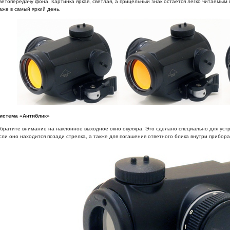
ветопередачу фона. Картинка яркая, светлая, а прицельный знак остается легко читаемым
аже в самый яркий день.
истема «Антиблик»
братите внимание на наклонное выходное окно окуляра. Это сделано специально для уст
сли оно находится позади стрелка, а также для погашения ответного блика внутри прибора