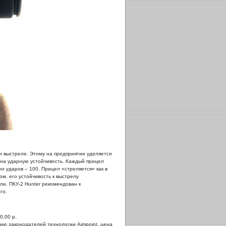
 выстреле. Этому на предприятии уделяется
 на ударную устойчивость. Каждый прицел
 ударов – 100. Прицел «стреляется» как в
м, его устойчивость к выстрелу
ли. ПКУ-2 Hunter рекомендован к
го.
0,00 р.
кцию законодателей технологии Aimpoint, цена