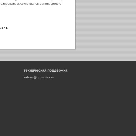
гнозировать высокие шансы занять средне
17 г.
техническая поддержка
salesru@npzoptics.ru