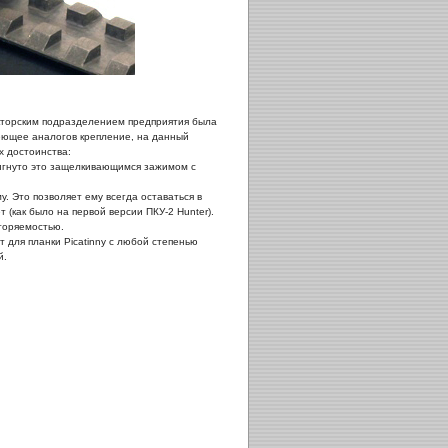
кторским подразделением предприятия была
еющее аналогов крепление, на данный
 достоинства:
тигнуто это защелкивающимся зажимом с
. Это позволяет ему всегда оставаться в
(как было на первой версии ПКУ-2 Hunter).
вторяемостью.
 для планки Picatinny с любой степенью
й.