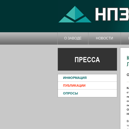
О ЗАВОДЕ
НОВОСТИ
ПРЕССА
О
ИНФОРМАЦИЯ
ПУБЛИКАЦИИ
К
с
ОПРОСЫ
п
с
п
О
H
В
т