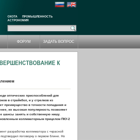
ОХОТА
ПРОМЫШЛЕННОСТЬ
АСТРОНОМИЯ
ФОРУМ
ЗАДАТЬ ВОПРОС
ОВЕРШЕНСТВОВАНИЕ К
плением
еди оптических приспособлений для
ков в страйкбол, и у стрелков из
ает преимущество в точности попадания и
енее, их высокая популярность позволяет
все шансы занять и собственную нишу.
обновленным коллиматорным прицелом ПКУ-2
омент разработка коллиматора с «красной
 подтвердил поговорку о первом блине. Но