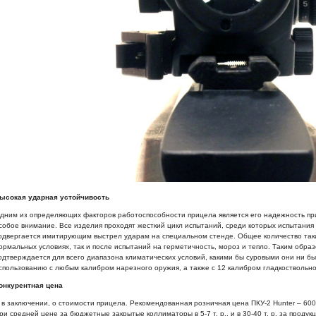
ысокая ударная устойчивость
дним из определяющих факторов работоспособности прицела является его надежность при
собое внимание. Все изделия проходят жесткий цикл испытаний, среди которых испытания
одвергается имитирующим выстрел ударам на специальном стенде. Общее количество таких
ормальных условиях, так и после испытаний на герметичность, мороз и тепло. Таким образо
одтверждается для всего диапазона климатических условий, какими бы суровыми они ни бы
спользованию с любым калибром нарезного оружия, а также с 12 калибром гладкоствольно
онкурентная цена
 в заключении, о стоимости прицела. Рекомендованная розничная цена ПКУ-2 Hunter – 600
ри средней цене за бюджетные закрытые коллиматоры в 5-7 т. р., и в 30-40 т. р. за проду