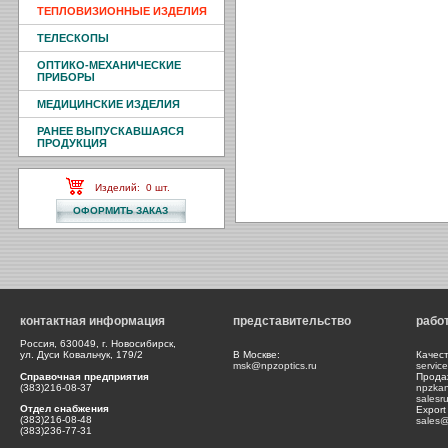
ТЕПЛОВИЗИОННЫЕ ИЗДЕЛИЯ
ТЕЛЕСКОПЫ
ОПТИКО-МЕХАНИЧЕСКИЕ
ПРИБОРЫ
МЕДИЦИНСКИЕ ИЗДЕЛИЯ
РАНЕЕ ВЫПУСКАВШАЯСЯ
ПРОДУКЦИЯ
Изделий:
0
шт.
контактная информация
представительство
рабо
Россия, 630049, г. Новосибирск,
ул. Дуси Ковальчук, 179/2
В Москве:
Качес
msk@npzoptics.ru
servic
Справочная предприятия
Прода
(383)216-08-37
npzka
salesr
Отдел снабжения
Export
(383)216-08-48
sales@
(383)236-77-31