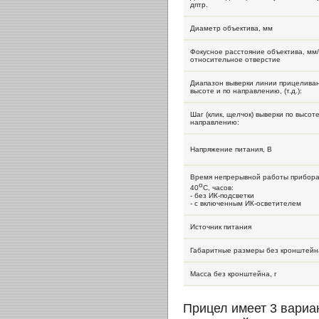
дптр.
Диаметр объектива, мм
Фокусное расстояние объектива, мм
относительное отверстие
Диапазон выверки линии прицелива
высоте и по направлению, (т.д.):
Шаг (клик, щелчок) выверки по высоте
направлению:
Напряжение питания, В
Время непрерывной работы прибора
o
40
C, часов:
- без ИК-подсветки
- с включенным ИК-осветителем
Источник питания
Габаритные размеры без кронштейн
Масса без кронштейна, г
Прицел имеет 3 вариа