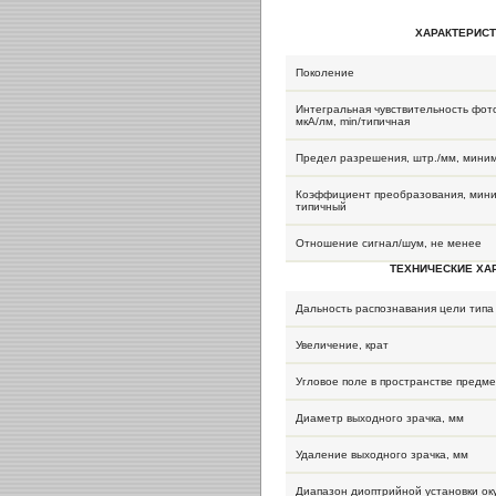
ХАРАКТЕРИСТ
Поколение
Интегральная чувствительность фот
мкА/лм, min/типичная
Предел разрешения, штр./мм, мини
Коэффициент преобразования, мини
типичный
Отношение сигнал/шум, не менее
ТЕХНИЧЕСКИЕ ХА
Дальность распознавания цели типа
Увеличение, крат
Угловое поле в пространстве предме
Диаметр выходного зрачка, мм
Удаление выходного зрачка, мм
Диапазон диоптрийной установки ок