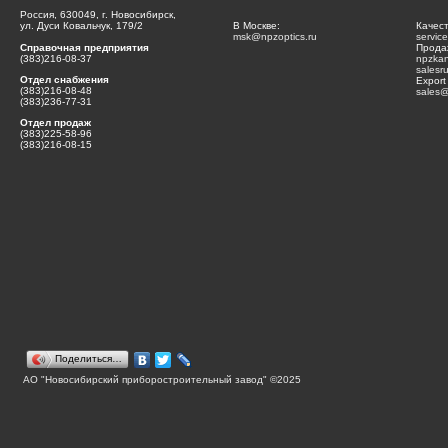
Россия, 630049, г. Новосибирск,
ул. Дуси Ковальчук, 179/2
В Москве:
Качес
msk@npzoptics.ru
servic
Справочная предприятия
Прода
(383)216-08-37
npzka
salesr
Отдел снабжения
Export
(383)216-08-48
sales@
(383)236-77-31
Отдел продаж
(383)225-58-96
(383)216-08-15
Поделиться…
АО "Новосибирский приборостроительный завод" ©2025