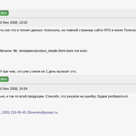
0 Nov 2008, 13:03
ть кое что в технич данных телескопа, на главной странице сайта НПЗ в меню Телеск
ilename: file ./templates/product_details.ihtml does not exist.
И при чем, это уже у меня не 1 день вылазит это..
0 Nov 2008, 14:54
но, и так по всей продукции. Спасибо, что указали на ошибку, будем разбираться.
 (383) 216-08-45, Elovenko@ponpz.ru