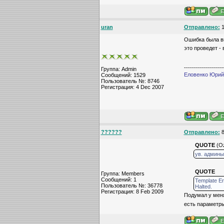
uran
Отправлено:
1
Ошибка была вы
это проведет - 
--------------------
Группа: Admin
Еловенко Юрий,
Сообщений: 1529
Пользователь №: 8746
Регистрация: 4 Dec 2007
??????
Отправлено:
8
QUOTE
(Oz
ув. админы
QUOTE
Группа: Members
Сообщений: 1
Template Err
Пользователь №: 36778
Halted.
Регистрация: 8 Feb 2009
Подумал у меня
есть параметры,