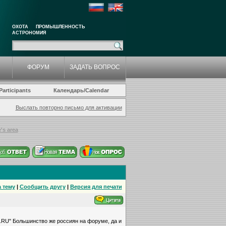
ОХОТА
ПРОМЫШЛЕННОСТЬ
АСТРОНОМИЯ
ФОРУМ
ЗАДАТЬ ВОПРОС
articipants
Календарь/Calendar
Выслать повторно письмо для активации
's area
 тему
|
Сообщить другу
|
Версия для печати
cs.RU" Большинство же россиян на форуме, да и