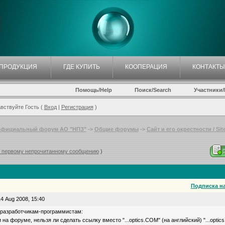
ПРОДУКЦИЯ
ГДЕ КУПИТЬ
КООПЕРАЦИЯ
КОНТАКТЫ
Помощь/Help
Поиск/Search
Участники/P
вствуйте Гость (
Вход
|
Регистрация
)
фициальный форум АО "НПЗ"
->
Общие форумы
->
Сайт и его окрестности / Site
к первому непрочитанному сообщению
)
Подписка на
4 Aug 2008, 15:40
 разработчикам-программистам:
 на форуме, нельзя ли сделать ссылку вместо "...optics.COM" (на английский) "...opti