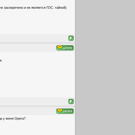
не засекречено и не является ГОС. тайной)
и.
да у меня Opera?