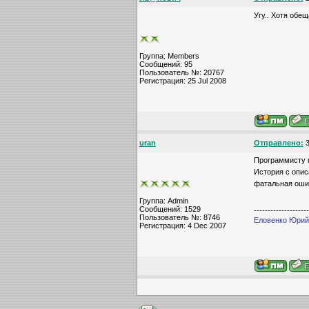
Угу.. Хотя обещ
Группа: Members
Сообщений: 95
Пользователь №: 20767
Регистрация: 25 Jul 2008
uran
Отправлено:
3
Программисту п
История с опис
фатальная оши
Группа: Admin
Сообщений: 1529
--------------------
Пользователь №: 8746
Еловенко Юрий,
Регистрация: 4 Dec 2007