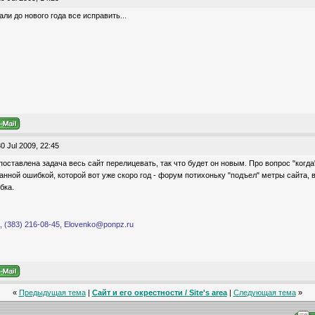
али до нового года все исправить...
0 Jul 2009, 22:45
оставлена задача весь сайт перелицевать, так что будет он новым. Про вопрос "когда
анной ошибкой, которой вот уже скоро год - форум потихоньку "подъел" метры сайта,
бка.
 (383) 216-08-45, Elovenko@ponpz.ru
«
Предыдущая тема
|
Сайт и его окрестности / Site's area
|
Следующая тема
»