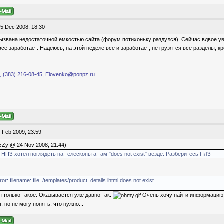
5 Dec 2008, 18:30
звана недостаточной емкостью сайта (форум потихоньку раздулся). Сейчас вдвое ув
все заработает. Надеюсь, на этой неделе все и заработает, не грузятся все разделы, к
 (383) 216-08-45, Elovenko@ponpz.ru
 Feb 2009, 23:59
Zy @ 24 Nov 2008, 21:44)
 НПЗ хотел поглядеть на телескопы а там "does not exist" везде. Разберитесь ПЛЗ
or: filename: file ./templates/product_details.ihtml does not exist.
 только такое. Оказывается уже давно так.
Очень хочу найти информацию о
 но не могу понять, что нужно...