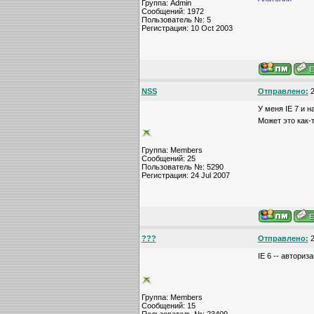
Группа: Admin
Сообщений: 1972
Пользователь №: 5
Регистрация: 10 Oct 2003
NSS
Отправлено:
2
У меня IE 7 и 
Может это как-
Группа: Members
Сообщений: 25
Пользователь №: 5290
Регистрация: 24 Jul 2007
???
Отправлено:
2
IE 6 -- автори
Группа: Members
Сообщений: 15