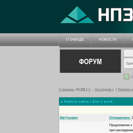
О ЗАВОДЕ
НОВОСТИ
ФОРУМ
Здра
О
Страницы:
(4)
[1]
2
3
...
Последняя »
(
Перейти 
Работа сайта / Site's work
Ив@нович
Отправлено:
1
Предложение к
при нахождении