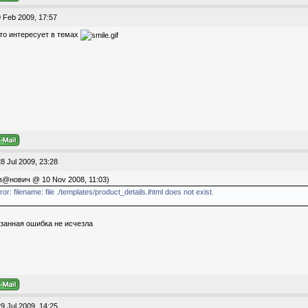
 Feb 2009, 17:57
то интересует в темах
8 Jul 2009, 23:28
@нович @ 10 Nov 2008, 11:03)
or: filename: file ./templates/product_details.ihtml does not exist.
азанная ошибка не исчезла
9 Jul 2009, 14:25