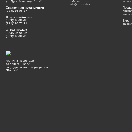
ул. Дуси Ковальчук, 179/2
В Москве:
servic
msk@npzoptics.ru
Справочная предприятия
Прода
(383)216-08-37
npzka
salesr
Отдел снабжения
(383)216-08-48
Export
(383)236-77-31
sales@
Отдел продаж
(383)225-58-96
(383)216-08-15
АО "НПЗ" в составе
Холдинга Швабе
Государственной корпорации
"Ростех"