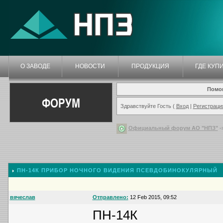
О ЗАВОДЕ
НОВОСТИ
ПРОДУКЦИЯ
ГДЕ КУП
Помо
ФОРУМ
Здравствуйте Гость (
Вход
|
Регистраци
Официальный форум АО "НПЗ"
-
ПН-14К ПРИБОР НОЧНОГО ВИДЕНИЯ ПСЕВДОБИНОКУЛЯРНЫЙ
вячеслав
Отправлено:
12 Feb 2015, 09:52
ПН-14К