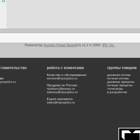
31
Powered by
Invision Power Board
(U) v1.2 © 2003
IPS, Inc.
ставительство
работа с клиентами
группы товаров
Качество и обслуживание:
дневная оптика
ве:
service@npzoptics.ru
ночная оптика
zoptics.ru
дневные прицелы
Продажи по России:
ночные прицелы
npzkanc@ponpz.ru
телескопы
salesru@npzoptics.ru
в разработке
Export operations:
sales@npzoptics.ru