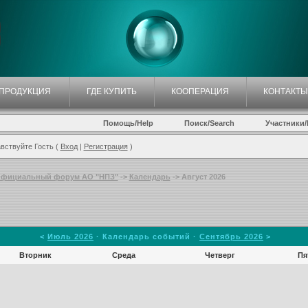
ПРОДУКЦИЯ
ГДЕ КУПИТЬ
КООПЕРАЦИЯ
КОНТАКТЫ
Помощь/Help
Поиск/Search
Участники/P
вствуйте Гость (
Вход
|
Регистрация
)
фициальный форум АО "НПЗ"
->
Календарь
-> Август 2026
<
Июль 2026
· Календарь событий ·
Сентябрь 2026
>
Вторник
Среда
Четверг
Пя