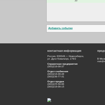
30
Добавить событие
контактная информация
пред
Россия, 630049, г. Новосибирск,
ул. Дуси Ковальчук, 179/2
В Моск
msk@np
Справочная предприятия
(383)216-08-37
Отдел снабжения
(383)216-08-48
(383)236-77-31
Отдел продаж
(383)225-58-96
(383)216-08-15