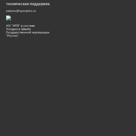
техническая поддержка
salesru@npzoptics.ru
АО "НПЗ" в составе
Холдинга Швабе
Государственной корпорации
"Ростех"