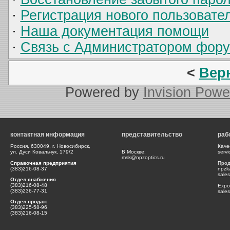
·
Регистрация нового пользовате
·
Наша документация помощи
·
Связь с Администратором фор
<
Вер
Powered by
Invision Powe
контактная информация
представительство
раб
Россия, 630049, г. Новосибирск,
Каче
ул. Дуси Ковальчук, 179/2
В Москве:
serv
msk@npzoptics.ru
Справочная предприятия
Прод
(383)216-08-37
npzk
sale
Отдел снабжения
(383)216-08-48
Expor
(383)236-77-31
sale
Отдел продаж
(383)225-58-96
(383)216-08-15