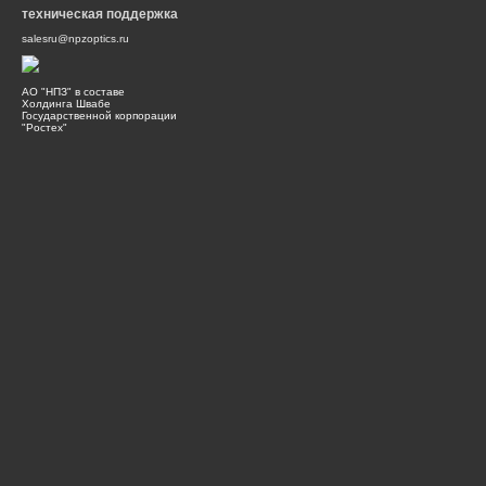
техническая поддержка
salesru@npzoptics.ru
АО "НПЗ" в составе
Холдинга Швабе
Государственной корпорации
"Ростех"