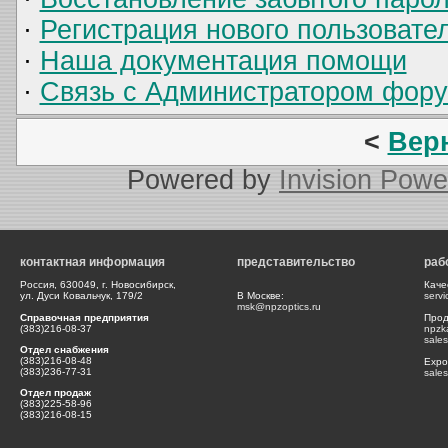
·
Регистрация нового пользовате
·
Наша документация помощи
·
Связь с Администратором фор
<
Вер
Powered by
Invision Powe
контактная информация
представительство
раб
Россия, 630049, г. Новосибирск,
Каче
ул. Дуси Ковальчук, 179/2
В Москве:
serv
msk@npzoptics.ru
Справочная предприятия
Прод
(383)216-08-37
npzk
sale
Отдел снабжения
(383)216-08-48
Expor
(383)236-77-31
sale
Отдел продаж
(383)225-58-96
(383)216-08-15