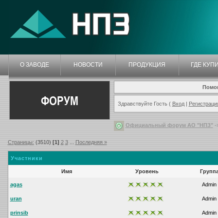
О ЗАВОДЕ
НОВОСТИ
ПРОДУКЦИЯ
ГДЕ КУП
Помо
ФОРУМ
Здравствуйте Гость (
Вход
|
Регистраци
Официальный форум АО "НПЗ"
-
Страницы:
(3510)
[1]
2
3
...
Последняя »
Участники
Имя
Уровень
Групп
agas
Admin
uran
Admin
prinsib
Admin