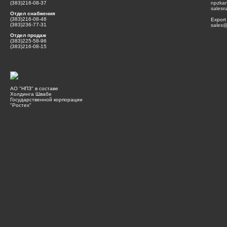
(383)216-08-37
npzka
salesr
Отдел снабжения
(383)216-08-48
Export
(383)236-77-31
sales@
Отдел продаж
(383)225-58-96
(383)216-08-15
АО "НПЗ" в составе
Холдинга Швабе
Государственной корпорации
"Ростех"