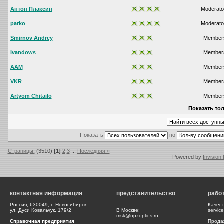
Антон Плаксин
Moderato
parko
Moderato
Smirnov Andrey
Member
Ivandows
Member
AAM
Member
VKR
Member
Artyom Chitailo
Member
Показать тол
Показать
по
Страницы:
(3510)
[1]
2
3
...
Последняя »
Powered by
Invision
контактная информация
представительство
рабо
Россия, 630049, г. Новосибирск,
Качес
ул. Дуси Ковальчук, 179/2
В Москве:
servic
msk@npzoptics.ru
Справочная предприятия
Прода