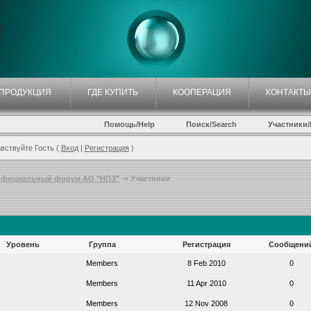
ПРОДУКЦИЯ
ГДЕ КУПИТЬ
КООПЕРАЦИЯ
КОНТАКТЫ
Помощь/Help
Поиск/Search
Участники/P
вствуйте Гость (
Вход
|
Регистрация
)
фициальный форум АО "НПЗ"
-> Участники
Уровень
Группа
Регистрация
Сообщени
Members
8 Feb 2010
0
Members
11 Apr 2010
0
Members
12 Nov 2008
0