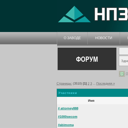
О ЗАВОДЕ
НОВОСТИ
ФОРУМ
Здра
О
Страницы:
(3510)
[1]
2
3
...
Последняя »
Участники
Имя
# attorney888
#1000swcom
#abimoma