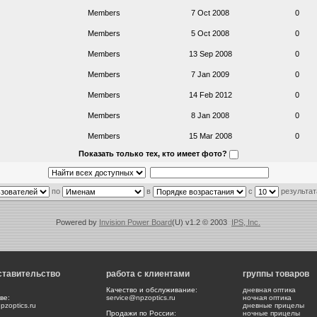
Members
7 Oct 2008
0
Members
5 Oct 2008
0
Members
13 Sep 2008
0
Members
7 Jan 2009
0
Members
14 Feb 2012
0
Members
8 Jan 2008
0
Members
15 Mar 2008
0
Показать только тех, кто имеет фото?
по
в
с
результат
Powered by
Invision Power Board
(U) v1.2 © 2003
IPS, Inc.
ставительство
работа с клиентами
группы товаров
Качество и обслуживание:
дневная оптика
ве:
service@npzoptics.ru
ночная оптика
zoptics.ru
дневные прицелы
Продажи по России:
ночные прицелы