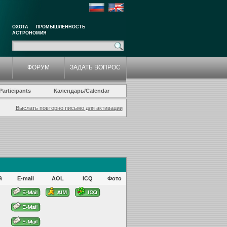
ОХОТА
ПРОМЫШЛЕННОСТЬ
АСТРОНОМИЯ
ФОРУМ
ЗАДАТЬ ВОПРОС
articipants
Календарь/Calendar
Выслать повторно письмо для активации
й
E-mail
AOL
ICQ
Фото