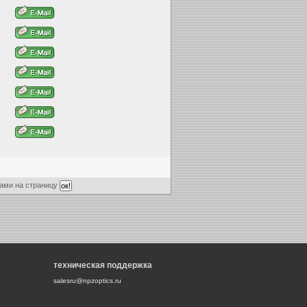
ами на страницу
техническая поддержка
salesru@npzoptics.ru