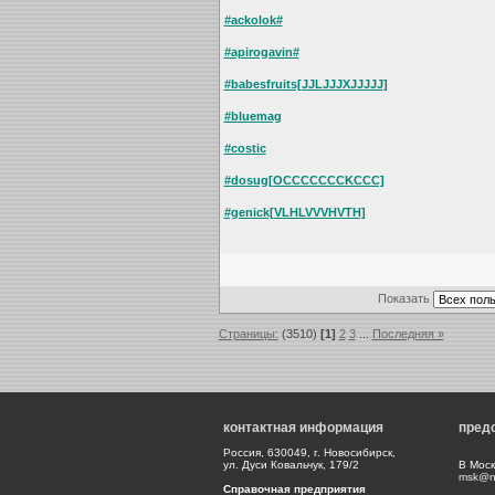
#ackolok#
#apirogavin#
#babesfruits[JJLJJJXJJJJJ]
#bluemag
#costic
#dosug[OCCCCCCCKCCC]
#genick[VLHLVVVHVTH]
Показать
Страницы:
(3510)
[1]
2
3
...
Последняя »
контактная информация
пред
Россия, 630049, г. Новосибирск,
ул. Дуси Ковальчук, 179/2
В Моск
msk@np
Справочная предприятия