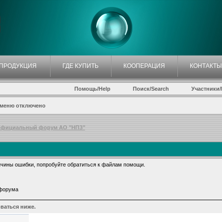
ПРОДУКЦИЯ
ГДЕ КУПИТЬ
КООПЕРАЦИЯ
КОНТАКТЫ
Помощь/Help
Поиск/Search
Участники/P
 меню отключено
фициальный форум АО "НПЗ"
чины ошибки, попробуйте обратиться к файлам помощи.
 форума
ваться ниже.