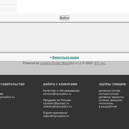
<
Вернуться назад
Powered by
Invision Power Board
(U) v1.2 © 2003
IPS, Inc.
ставительство
работа с клиентами
группы товаров
Качество и обслуживание:
дневная оптика
ве:
service@npzoptics.ru
ночная оптика
zoptics.ru
дневные прицелы
Продажи по России:
ночные прицелы
npzkanc@ponpz.ru
телескопы
salesru@npzoptics.ru
в разработке
Export operations:
sales@npzoptics.ru