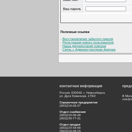
Ваш пароль
Полезные ссылки
·
Восстановление забытого пароля
·
Регистрация нового пользователя
·
Наша документация помощи
·
Связь с Администратором форума
контактная информация
пред
Россия, 630049, г. Новосибирск,
ул. Дуси Ковальчук, 179/2
В Моск
msk@np
Справочная предприятия
(383)216-08-37
Отдел снабжения
(383)216-08-48
(383)236-77-31
Отдел продаж
(383)225-58-96
(383)216-08-15