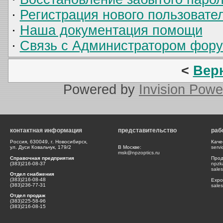
·
Регистрация нового пользовате
·
Наша документация помощи
·
Связь с Администратором фор
<
Вер
Powered by
Invision Powe
контактная информация
представительство
раб
Россия, 630049, г. Новосибирск,
Каче
ул. Дуси Ковальчук, 179/2
В Москве:
serv
msk@npzoptics.ru
Справочная предприятия
Прод
(383)216-08-37
npzk
sale
Отдел снабжения
(383)216-08-48
Expor
(383)236-77-31
sale
Отдел продаж
(383)225-58-96
(383)216-08-15