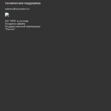
техническая поддержка
salesru@npzoptics.ru
АО "НПЗ" в составе
Холдинга Швабе
Государственной корпорации
"Ростех"