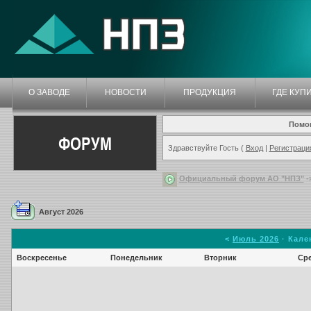
О ЗАВОДЕ
НОВОСТИ
ПРОДУКЦИЯ
ГДЕ КУП
Помо
ФОРУМ
Здравствуйте Гость (
Вход
|
Регистраци
Официальный форум АО "НПЗ"
-
Август 2026
<
Июль 2026
· Кале
Воскресенье
Понедельник
Вторник
Ср