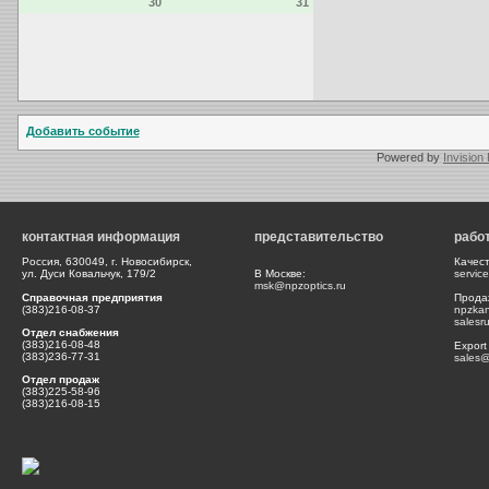
30
31
Добавить событие
Powered by
Invision
контактная информация
представительство
рабо
Россия, 630049, г. Новосибирск,
Качес
ул. Дуси Ковальчук, 179/2
В Москве:
servic
msk@npzoptics.ru
Справочная предприятия
Прода
(383)216-08-37
npzka
salesr
Отдел снабжения
(383)216-08-48
Export
(383)236-77-31
sales@
Отдел продаж
(383)225-58-96
(383)216-08-15