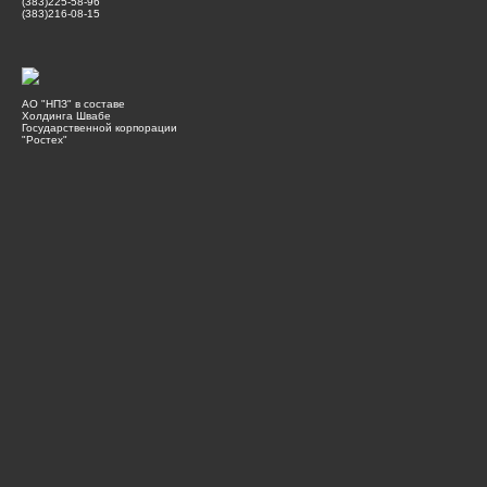
(383)225-58-96
(383)216-08-15
АО "НПЗ" в составе
Холдинга Швабе
Государственной корпорации
"Ростех"