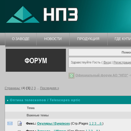
О ЗАВОДЕ
НОВОСТИ
ПРОДУКЦИЯ
ГДЕ КУП
Помо
ФОРУМ
Здравствуйте Гость (
Вход
|
Регистраци
Официальный форум АО "НПЗ"
-
Страницы:
(4)
[1]
2
3
...
Последняя »
Оптика телескопов / Telescopes optic
Тема
Важные темы
Фикс.:
Окуляры / Eyepieces
(Стр./Pages
1
2
3
...6
)