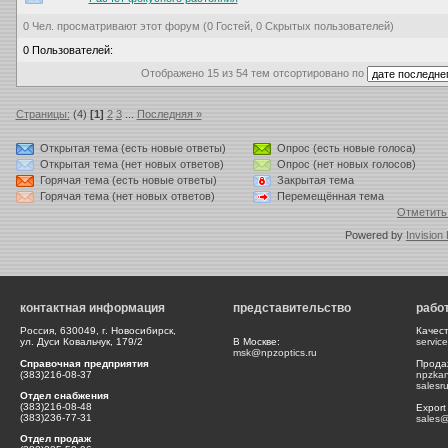
0 Чел. просматривают этот форум (0 Гостей, 0 Скрытых пользователей)
0 Пользователей:
Отображено 15 из 54 тем отсортировано по
Страницы:
(4)
[1]
2
3
...
Последняя »
Открытая тема (есть новые ответы)
Опрос (есть новые голоса)
Открытая тема (нет новых ответов)
Опрос (нет новых голосов)
Горячая тема (есть новые ответы)
Закрытая тема
Горячая тема (нет новых ответов)
Перемещённая тема
Отметить
Powered by
Invision
контактная информация
представительство
рабо
Россия, 630049, г. Новосибирск,
Качес
ул. Дуси Ковальчук, 179/2
В Москве:
servic
msk@npzoptics.ru
Справочная предприятия
Прода
(383)216-08-37
npzka
salesr
Отдел снабжения
(383)216-08-48
Export
(383)236-77-31
sales@
Отдел продаж