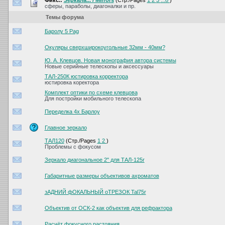
Фикс.:
Зеркала... / Mirrors
(Стр./Pages
1
2
3
...8
)
сферы, параболы, диагоналки и пр.
Темы форума
Баролу 5 Pag
Окуляры сверхширокоугольные 32мм - 40мм?
Ю. А. Клевцов. Новая монография автора системы
Новые серийные телескопы и аксессуары
ТАЛ-250К юстировка корректора
юстировка коректора
Комплект оптики по схеме клевцова
Для постройки мобильного телескопа
Переделка 4х Барлоу
Главное зеркало
ТАЛ120
(Стр./Pages
1
2
)
Проблемы с фокусом
Зеркало диагональное 2" для ТАЛ-125r
Габаритные размеры объективов ахроматов
зАДНИЙ фОКАЛЬНЫЙ оТРЕЗОК Tal75r
Объектив от ОСК-2 как объектив для рефрактора
Расчёт фокусного растояния