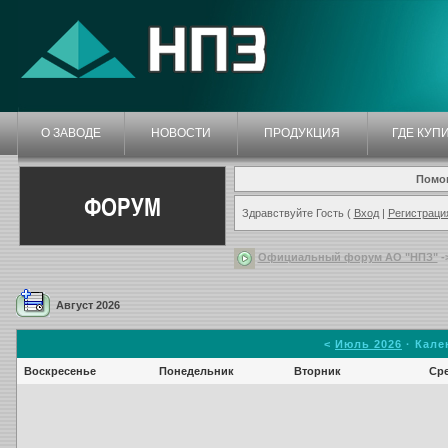
О ЗАВОДЕ
НОВОСТИ
ПРОДУКЦИЯ
ГДЕ КУП
Помо
ФОРУМ
Здравствуйте Гость (
Вход
|
Регистраци
Официальный форум АО "НПЗ"
-
Август 2026
<
Июль 2026
· Кале
Воскресенье
Понедельник
Вторник
Ср