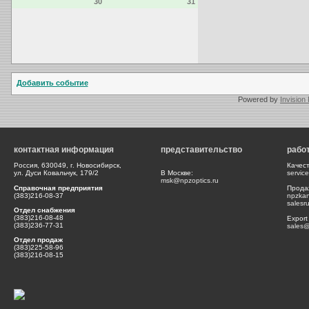
30
31
Добавить событие
Powered by
Invision
контактная информация
представительство
рабо
Россия, 630049, г. Новосибирск,
Качес
ул. Дуси Ковальчук, 179/2
В Москве:
servic
msk@npzoptics.ru
Справочная предприятия
Прода
(383)216-08-37
npzka
salesr
Отдел снабжения
(383)216-08-48
Export
(383)236-77-31
sales@
Отдел продаж
(383)225-58-96
(383)216-08-15