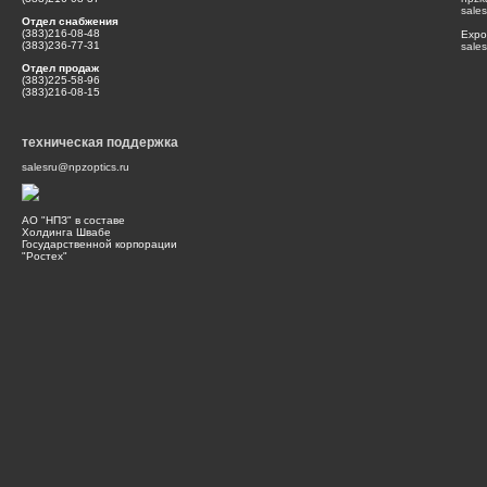
sale
Отдел снабжения
(383)216-08-48
Expor
(383)236-77-31
sale
Отдел продаж
(383)225-58-96
(383)216-08-15
техническая поддержка
salesru@npzoptics.ru
АО "НПЗ" в составе
Холдинга Швабе
Государственной корпорации
"Ростех"