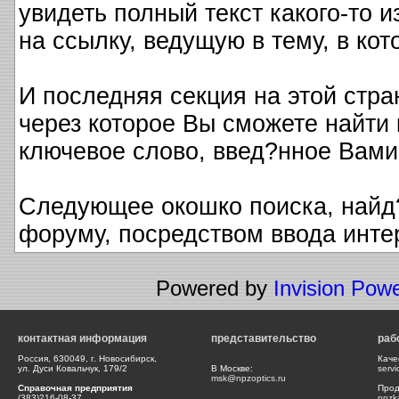
увидеть полный текст какого-то 
на ссылку, ведущую в тему, в ко
И последняя секция на этой стра
через которое Вы сможете найти
ключевое слово, введ?нное Вами
Следующее окошко поиска, найд
форуму, посредством ввода инте
Powered by
Invision Pow
контактная информация
представительство
раб
Россия, 630049, г. Новосибирск,
Каче
ул. Дуси Ковальчук, 179/2
В Москве:
serv
msk@npzoptics.ru
Справочная предприятия
Прод
(383)216-08-37
npzk