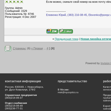
Если можно, скиньте свой номер на мою почту elo
Группа: Admin
Сообщений: 1529
--------------------
Пользователь №: 8746
Еловенко Юрий, (383) 216-08-45, Elovenko@ponpz.
Регистрация: 4 Dec 2007
«
Предыдущая тема
|
Новая линейка оптичес
Страницы:
(6)
« Первая
...
4
5
[6]
Powered by
Invision
контактная информация
представительство
рабо
Россия, 630049, г. Новосибирск,
Качес
ул. Дуси Ковальчук, 179/2
В Москве:
servic
msk@npzoptics.ru
Справочная предприятия
Прода
(383)216-08-37
npzka
salesr
Отдел снабжения
(383)216-08-48
Export
(383)236-77-31
sales@