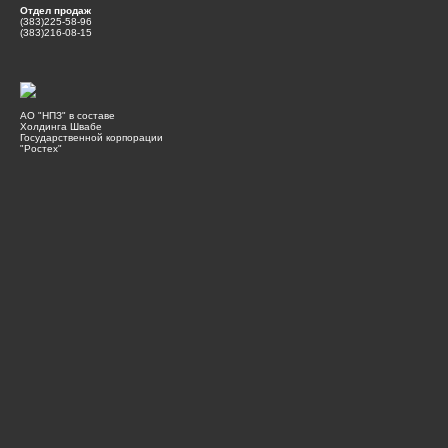
Отдел продаж
(383)225-58-96
(383)216-08-15
АО "НПЗ" в составе
Холдинга Швабе
Государственной корпорации
"Ростех"