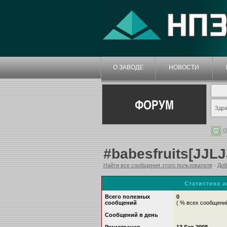
О ЗАВОДЕ
НОВОСТИ
ФОРУМ
Здра
О
#babesfruits[JJL
Найти все сообщения этого пользователя
·
Доб
Статистика 
Всего полезных
0
сообщений
( % всех сообщени
Сообщений в день