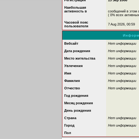
Регистрация
13 Sep 2008
Наибольшая
активность в
сообщений в этом
( 0% всех активны
Часовой пояс
7 Aug 2026, 00:59
пользователя
Информ
Вебсайт
Нет информации
Дата рождения
Нет информации
Место жительства
Нет информации
Увлечения
Нет информации
Имя
Нет информации
Фамилия
Нет информации
Отчество
Нет информации
Год рождения
Месяц рождения
День рождения
Страна
Нет информации
Город
Нет информации
Пол