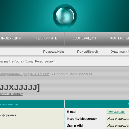
ПРОДУКЦИЯ
ГДЕ КУПИТЬ
КООПЕРАЦИЯ
КОНТАКТЫ
Помощь/Help
Поиск/Search
Участники/P
вствуйте Гость (
Вход
|
Регистрация
)
фициальный форум АО "НПЗ"
-> Профиль пользователя
JJJXJJJJJ]
авить в контакт
активности
E-mail
Отправить
й форума )
Integrity Messenger
Нет информа
Имя в AIM
Нет информа