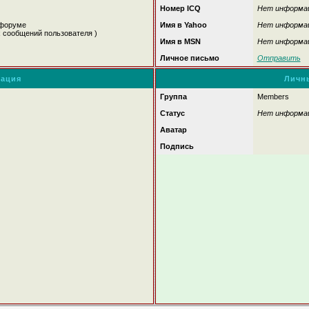
Номер ICQ
Нет информа
 форуме
Имя в Yahoo
Нет информа
х сообщений пользователя )
Имя в MSN
Нет информа
Личное письмо
Отправить
ация
Личн
Группа
Members
Статус
Нет информа
Аватар
Подпись