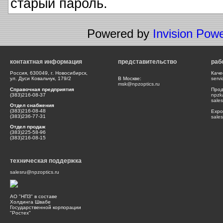
старый пароль.
Powered by
Invision Pow
контактная информация
представительство
раб
Россия, 630049, г. Новосибирск,
Каче
ул. Дуси Ковальчук, 179/2
В Москве:
serv
msk@npzoptics.ru
Справочная предприятия
Прод
(383)216-08-37
npzk
sale
Отдел снабжения
(383)216-08-48
Expor
(383)236-77-31
sale
Отдел продаж
(383)225-58-96
(383)216-08-15
техническая поддержка
salesru@npzoptics.ru
АО "НПЗ" в составе
Холдинга Швабе
Государственной корпорации
"Ростех"