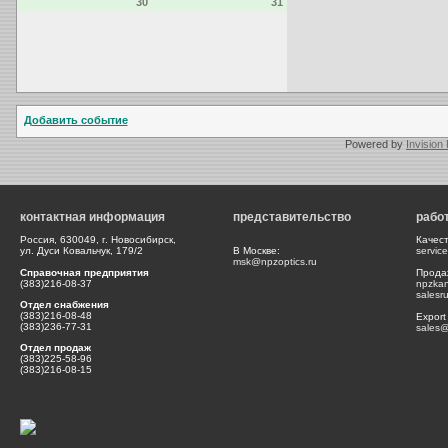
30
31
Добавить событие
Powered by
Invision
контактная информация
представительство
рабо
Россия, 630049, г. Новосибирск,
Качес
ул. Дуси Ковальчук, 179/2
В Москве:
servic
msk@npzoptics.ru
Справочная предприятия
Прода
(383)216-08-37
npzka
salesr
Отдел снабжения
(383)216-08-48
Export
(383)236-77-31
sales@
Отдел продаж
(383)225-58-96
(383)216-08-15