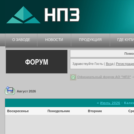
О ЗАВОДЕ
НОВОСТИ
ПРОДУКЦИЯ
ГДЕ КУП
Помо
ФОРУМ
Здравствуйте Гость (
Вход
|
Регистраци
Официальный форум АО "НПЗ"
-
Август 2026
<
Июль 2026
· Кале
Воскресенье
Понедельник
Вторник
Ср