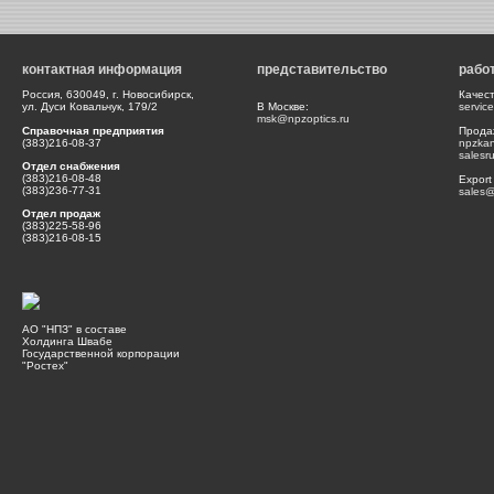
контактная информация
представительство
рабо
Россия, 630049, г. Новосибирск,
Качес
ул. Дуси Ковальчук, 179/2
В Москве:
servic
msk@npzoptics.ru
Справочная предприятия
Прода
(383)216-08-37
npzka
salesr
Отдел снабжения
(383)216-08-48
Export
(383)236-77-31
sales@
Отдел продаж
(383)225-58-96
(383)216-08-15
АО "НПЗ" в составе
Холдинга Швабе
Государственной корпорации
"Ростех"