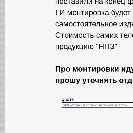
поставили на конец ф
! И монтировка будет
самостоятельное изде
Стоимость самих тел
продукцию "НПЗ"
Про монтировки иду
прошу уточнять отд
QUOTE
Сч?т,который я получил включает вс? это?