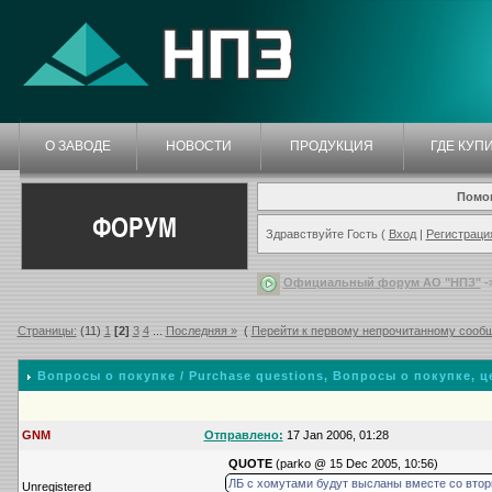
О ЗАВОДЕ
НОВОСТИ
ПРОДУКЦИЯ
ГДЕ КУП
Помо
ФОРУМ
Здравствуйте Гость (
Вход
|
Регистраци
Официальный форум АО "НПЗ"
-
Страницы:
(11)
1
[2]
3
4
...
Последняя »
(
Перейти к первому непрочитанному сооб
Вопросы о покупке / Purchase questions
, Вопросы о покупке, це
GNM
Отправлено:
17 Jan 2006, 01:28
QUOTE
(parko @ 15 Dec 2005, 10:56)
ЛБ с хомутами будут высланы вместе со втор
Unregistered