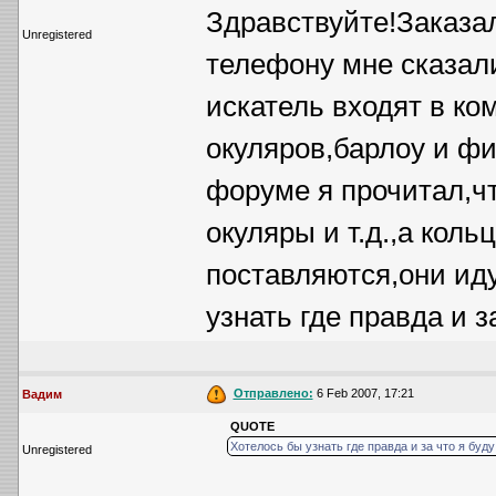
Здравствуйте!Заказа
Unregistered
телефону мне сказали
искатель входят в ко
окуляров,барлоу и фи
форуме я прочитал,чт
окуляры и т.д.,а кол
поставляются,они иду
узнать где правда и з
Отправлено:
6 Feb 2007, 17:21
Вадим
QUOTE
Хотелось бы узнать где правда и за что я буд
Unregistered