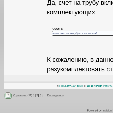
Да, счет на трубу вкл
комплектующих.
QUOTE
возможно ли его убрать из заказа?
К сожалению, в данн
разукомплектовать с
«
Предыдущая тема
|
Где и почём купить 
Страницы:
(11)
1
[2]
3
4
...
Последняя »
Powered by
Invision