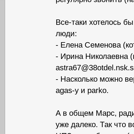
Все-таки хотелось бы
люди:
- Елена Семенова (ко
- Ирина Николаевна (к
astra67@38otdel.nsk.s
- Насколько можно в
agas-у и parko.
А в общем Марс, ради
уже далеко. Так что 