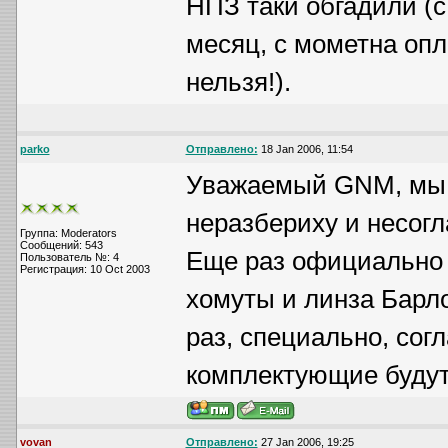
НПЗ таки обгадили (с
месяц, с мометна опла
нельзя!).
parko
Отправлено:
18 Jan 2006, 11:54
Уважаемый GNM, мы 
неразбериху и несогл
Группа: Moderators
Сообщений: 543
Еще раз официально 
Пользователь №: 4
Регистрация: 10 Oct 2003
хомуты и линза Барло
раз, специально, сог
комплектующие буду
vovan
Отправлено:
27 Jan 2006, 19:25