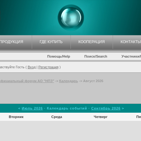
ПРОДУКЦИЯ
ГДЕ КУПИТЬ
КООПЕРАЦИЯ
КОНТАКТЫ
Помощь/Help
Поиск/Search
Участники/P
вствуйте Гость (
Вход
|
Регистрация
)
фициальный форум АО "НПЗ"
->
Календарь
-> Август 2026
<
Июль 2026
· Календарь событий ·
Сентябрь 2026
>
Вторник
Среда
Четверг
Пя