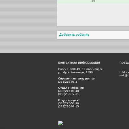
30
Добавить событие
контактная информация
пред
Россия, 630049, г. Новосибирск,
ул. Дуси Ковальчук, 179/2
В Моск
msk@np
Справочная предприятия
(383)216-08-37
Отдел снабжения
(383)216-08-48
(383)236-77-31
Отдел продаж
(383)225-58-96
(383)216-08-15