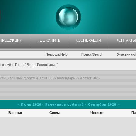
ПРОДУКЦИЯ
ГДЕ КУПИТЬ
КООПЕРАЦИЯ
КОНТАКТЫ
Помощь/Help
Поиск/Search
Участники/P
вствуйте Гость (
Вход
|
Регистрация
)
фициальный форум АО "НПЗ"
->
Календарь
-> Август 2026
<
Июль 2026
· Календарь событий ·
Сентябрь 2026
>
Вторник
Среда
Четверг
Пя