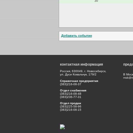
30
Добавить событие
контактная информация
пред
Россия, 630049, г. Новосибирск,
ул. Дуси Ковальчук, 179/2
В Моск
msk@np
Справочная предприятия
(383)216-08-37
Отдел снабжения
(383)216-08-48
(383)236-77-31
Отдел продаж
(383)225-58-96
(383)216-08-15