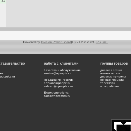
31
Powered by
Invision Power Board
(U) v1.2 © 2003
IPS, Inc.
ставительство
работа с клиентами
группы товаров
Качество и обслуживание:
дневная оптика
ве:
service@npzoptics.ru
ночная оптика
zoptics.ru
дневные прицелы
Продажи по России:
ночные прицелы
npzkanc@ponpz.ru
телескопы
salesru@npzoptics.ru
в разработке
Export operations:
sales@npzoptics.ru