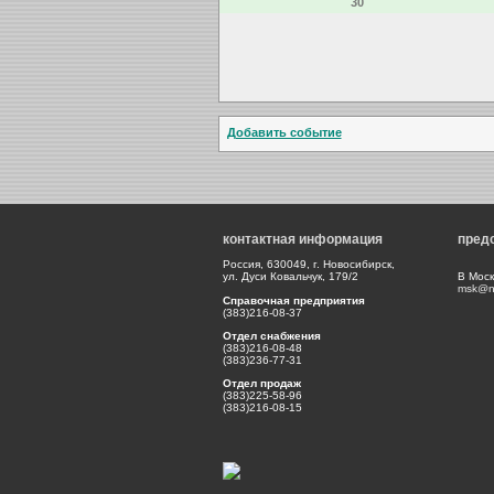
30
Добавить событие
контактная информация
пред
Россия, 630049, г. Новосибирск,
ул. Дуси Ковальчук, 179/2
В Моск
msk@np
Справочная предприятия
(383)216-08-37
Отдел снабжения
(383)216-08-48
(383)236-77-31
Отдел продаж
(383)225-58-96
(383)216-08-15