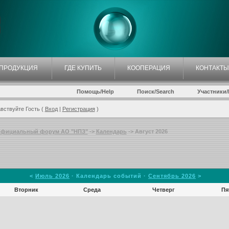
ПРОДУКЦИЯ
ГДЕ КУПИТЬ
КООПЕРАЦИЯ
КОНТАКТЫ
Помощь/Help
Поиск/Search
Участники/P
вствуйте Гость (
Вход
|
Регистрация
)
фициальный форум АО "НПЗ"
->
Календарь
-> Август 2026
<
Июль 2026
· Календарь событий ·
Сентябрь 2026
>
Вторник
Среда
Четверг
Пя