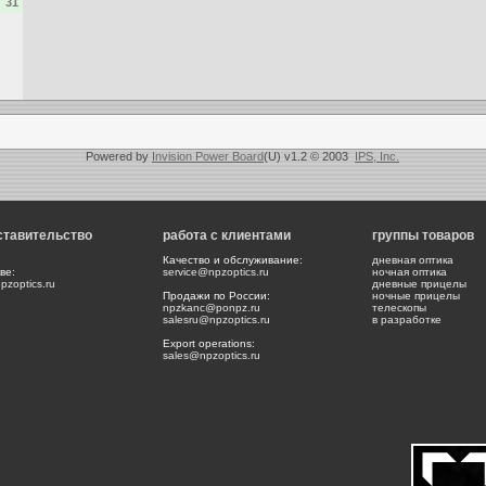
31
Powered by
Invision Power Board
(U) v1.2 © 2003
IPS, Inc.
ставительство
работа с клиентами
группы товаров
Качество и обслуживание:
дневная оптика
ве:
service@npzoptics.ru
ночная оптика
zoptics.ru
дневные прицелы
Продажи по России:
ночные прицелы
npzkanc@ponpz.ru
телескопы
salesru@npzoptics.ru
в разработке
Export operations:
sales@npzoptics.ru