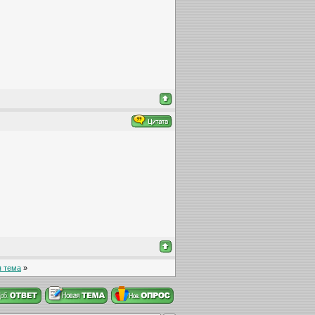
 тема
»