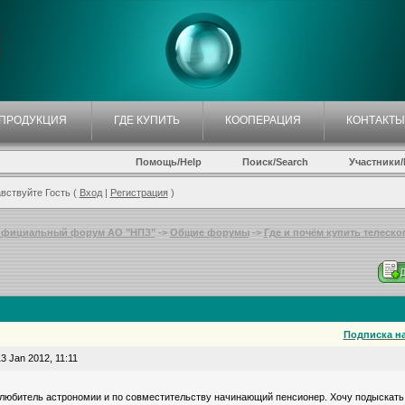
ПРОДУКЦИЯ
ГДЕ КУПИТЬ
КООПЕРАЦИЯ
КОНТАКТЫ
Помощь/Help
Поиск/Search
Участники/P
вствуйте Гость (
Вход
|
Регистрация
)
фициальный форум АО "НПЗ"
->
Общие форумы
->
Где и почём купить телескоп
Подписка на
3 Jan 2012, 11:11
юбитель астрономии и по совместительству начинающий пенсионер. Хочу подыскать 