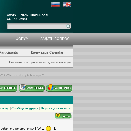
ОХОТА
ПРОМЫШЛЕННОСТЬ
АСТРОНОМИЯ
ФОРУМ
ЗАДАТЬ ВОПРОС
articipants
Календарь/Calendar
Выслать повторно письмо для активации
? / Where to buy telescope?
 тему
|
Сообщить другу
|
Версия для печати
себе теплое местечко ТАМ....
. В