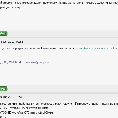
й форме я скостил себе 12 лет, поскольку принимают в члены только с 1960г. Я для н
риводит к нему.
4 Jan 2012, 00:51
у
здесь
в середине сл. недели. Пока пишите мне на почту
uran@npz.spektr.siberia.net
, з
 (383) 216-08-45, Elovenko@ponpz.ru
9 Jan 2012, 13:30
кажется, что прайс появится не скоро, а руки чешутся. Интересуют цены и наличие в
MT3S + стойка С75 высотой 1000мм.
MT3S-2D + стойка С75 высотой 1000мм.
00RS(S).