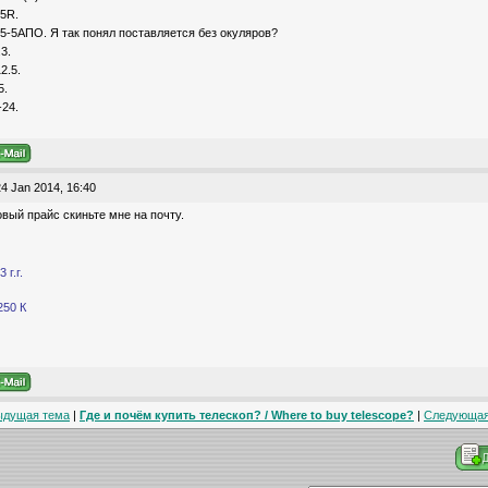
25R.
25-5АПО. Я так понял поставляется без окуляров?
3.
2.5.
5.
24.
4 Jan 2014, 16:40
овый прайс скиньте мне на почту.
 г.г.
250 К
ыдущая тема
|
Где и почём купить телескоп? / Where to buy telescope?
|
Следующая