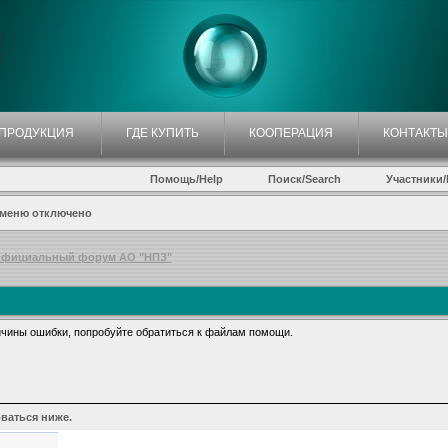
ПРОДУКЦИЯ
ГДЕ КУПИТЬ
КООПЕРАЦИЯ
КОНТАКТЫ
Помощь/Help
Поиск/Search
Участники/P
 меню отключено
фициальный форум АО "НПЗ"
чины ошибки, попробуйте обратиться к файлам помощи.
ваться ниже.