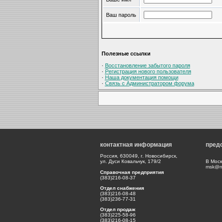
Ваш пароль
Полезные ссылки
·
Восстановление забытого пароля
·
Регистрация нового пользователя
·
Наша документация помощи
·
Связь с Администратором форума
контактная информация
пред
Россия, 630049, г. Новосибирск,
ул. Дуси Ковальчук, 179/2
В Моск
msk@np
Справочная предприятия
(383)216-08-37
Отдел снабжения
(383)216-08-48
(383)236-77-31
Отдел продаж
(383)225-58-96
(383)216-08-15