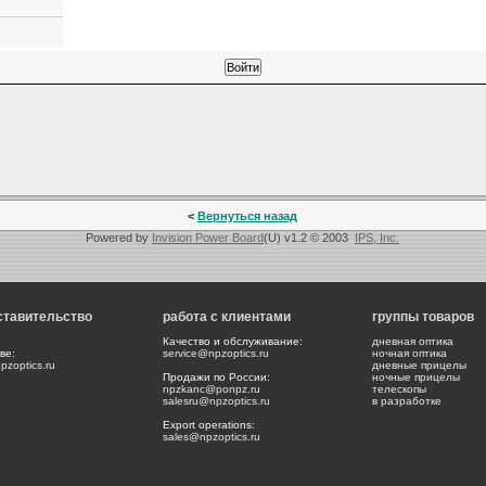
<
Вернуться назад
Powered by
Invision Power Board
(U) v1.2 © 2003
IPS, Inc.
ставительство
работа с клиентами
группы товаров
Качество и обслуживание:
дневная оптика
ве:
service@npzoptics.ru
ночная оптика
zoptics.ru
дневные прицелы
Продажи по России:
ночные прицелы
npzkanc@ponpz.ru
телескопы
salesru@npzoptics.ru
в разработке
Export operations:
sales@npzoptics.ru