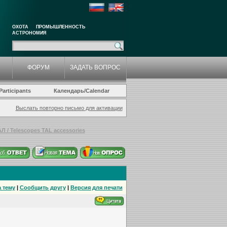
ОХОТА
ПРОМЫШЛЕННОСТЬ
АСТРОНОМИЯ
ФОРУМ
ЗАДАТЬ ВОПРОС
articipants
Календарь/Calendar
Выслать повторно письмо для активации
 / Telescopes TAL accessories
 тему
|
Сообщить другу
|
Версия для печати