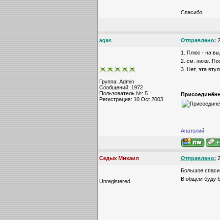
Спасибо.
agas
Отправлено:
2
1. Плюс - на в
2. см. ниже. П
3. Нет, эта вт
Группа: Admin
Сообщений: 1972
Пользователь №: 5
Присоединённ
Регистрация: 10 Oct 2003
--------------------
Анатолий
Седых Михаил
Отправлено:
2
Большое спасиб
В общем буду б
Unregistered