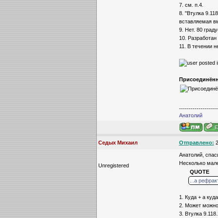
7. см. п.4.
8. "Втулка 9.1
вставляемая вм
9. Нет. 80 граду
10. Разработан 
11. В течении н
Присоединённ
--------------------
Анатолий
Седых Михаил
Отправлено:
2
Анатолий, спас
Несколько мале
Unregistered
QUOTE
...а рефра
1. Куда + а куда
2. Может можно
3. Втулка 9.118