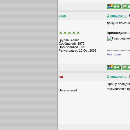
agas
Отправлено:
3
До кучи помещ
Присоединённ
Группа: Admin
Сообщений: 1972
Пользователь №: 5
--------------------
Регистрация: 10 Oct 2003
Анатолий
rtu
Отправлено:
2
Прошу прощения
фокусировки (р
Unregistered