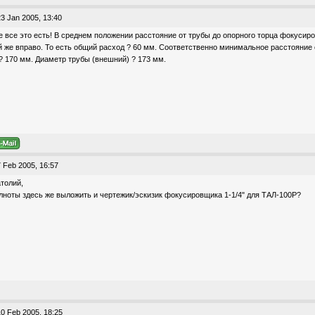
3 Jan 2005, 13:40
е все это есть! В среднем положении расстояние от трубы до опорного торца фокусир
ой же вправо. То есть общий расход ? 60 мм. Соответственно минимальное расстояние 
 170 мм. Диаметр трубы (внешний) ? 173 мм.
 Feb 2005, 16:57
толий,
лноты здесь же выложить и чертежик/эскизик фокусировщика 1-1/4" для ТАЛ-100Р?
0 Feb 2005, 18:25