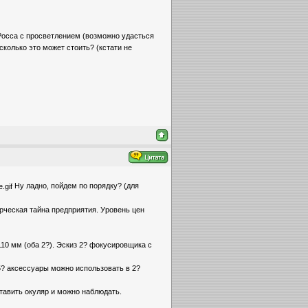
 Росса с просветлением (возможно удасться
сколько это может стоить? (кстати не
Ну ладно, пойдем по порядку? (для
ерческая тайна предприятия. Уровень цен
110 мм (оба 2?). Эскиз 2? фокусировщика с
.25? аксессуары можно использовать в 2?
ставить окуляр и можно наблюдать.