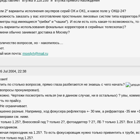
представляет "втулка 9.118.255" и "втулка прямого наблюдения
ли 2" варианты исполнения окуляров серий ОК и ОК1, и какое поле у ОКШ-24?
зможность заказать у вас изготовление простеньких линзовых систем типа корректора
метры под имеющиеся "грибки" и "чашки"). И если есть хоть какая-то возможность, то 
ь варианты использования фокальных корректоров в серийных телескопах)?
емени обычно занимает доставка в Москву?
личество вопросов, но - накопилось....
ет.
ай моя почта:
msedyh@mail.ru
6 Jul 2004, 22:38
аил!
пить по столько вопросов, прямо глаза разбегаются не знаешь с чего начать?
 вопросы пронумеровал).
можно. Чертежи посмотреть нельзя (ни в данном случае, ни в остальных) ? увы, комм
ть по прайсу.
 Не ограничивает.
ершенно разные. Например, ход фокусера рефлектора +- 30 мм, а рефрактора -35 мм +
змерами см. ниже.
 только 1.25?, Внеосевой гид ? только 2?, фотоадаптер ? 2?, ЛБ ? только 1.25?. Все 1
еходником.
ключая переходник на 1.25?. То есть фокусировщик нужно только привинтить к трубе, в
тся только под 1.25?.