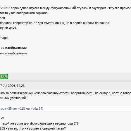
18.255" ? переходная втулка между фокусировочной втулкой и окуляром. "Втулка прямог
есто узла поворотного зеркала.
сов.
полевой корректор на 2? для Ньютонов 1:5, но в серию он пока не пошел.
едели-двух...
ое изображение
7 Jul 2004, 14:23
ибо за почти(чертежи) исчерпывающий ответ и оперативность, не ожидал, честно говоря
ньких уточнений:
ктора -35 мм +110 мм (оба 2?)
 -?
 такой же эскиз для фокусировщика рефрактора 2"?
.255 - это то, что на эскизе в средней части?