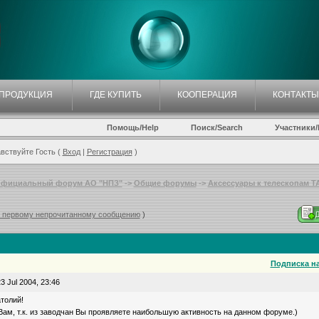
ПРОДУКЦИЯ
ГДЕ КУПИТЬ
КООПЕРАЦИЯ
КОНТАКТЫ
Помощь/Help
Поиск/Search
Участники/P
вствуйте Гость (
Вход
|
Регистрация
)
фициальный форум АО "НПЗ"
->
Общие форумы
->
Аксессуары к телескопам ТАЛ
к первому непрочитанному сообщению
)
Подписка на
3 Jul 2004, 23:46
толий!
ам, т.к. из заводчан Вы проявляете наибольшую активность на данном форуме.)