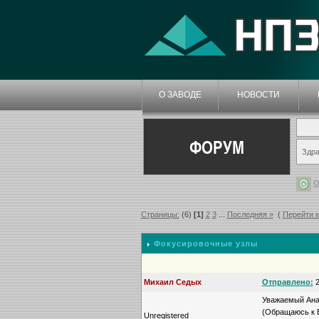
О ЗАВОДЕ
НОВОСТИ
ФОРУМ
Здра
О
Страницы:
(6)
[1]
2
3
...
Последняя »
(
Перейти 
Фокусировочные узлы
Михаил Седых
Отправлено:
2
Уважаемый Ана
(Обращаюсь к В
Unregistered