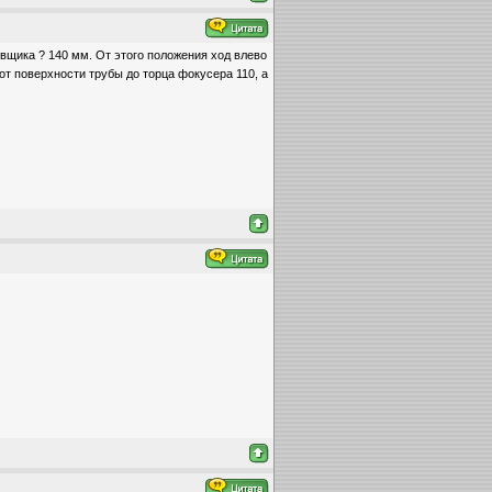
овщика ? 140 мм. От этого положения ход влево
от поверхности трубы до торца фокусера 110, а