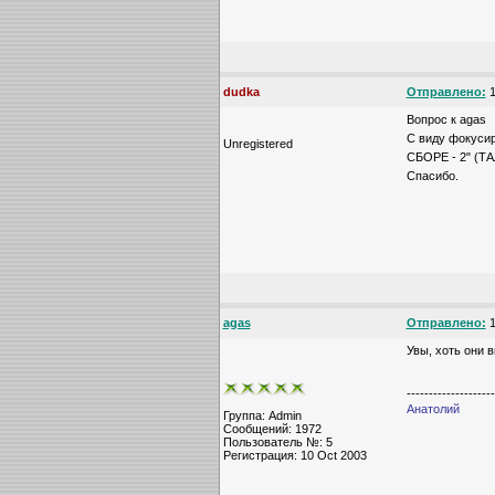
dudka
Отправлено:
1
Вопрос к agas
С виду фокусир
Unregistered
СБОРЕ - 2" (ТА
Спасибо.
agas
Отправлено:
1
Увы, хоть они 
--------------------
Анатолий
Группа: Admin
Сообщений: 1972
Пользователь №: 5
Регистрация: 10 Oct 2003