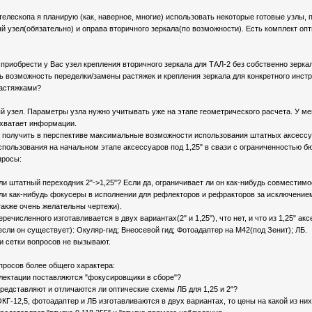
телескопа я планирую (как, наверное, многие) использовать некоторые готовые узлы
 узел(обязательно) и оправа вторичного зеркала(по возможности). Есть комплект опт
 приобрести у Вас узел крепления вторичного зеркала для ТАЛ-2 без собственно зерка
ь возможность переделки/замены растяжек и крепления зеркала для конкретного инстр
растяжками?
 узел. Параметры узла нужно учитывать уже на этапе геометрического расчета. У меня
 хватает информации.
- получить в перспективе максимальные возможности использования штатных аксессуа
пользования на начальном этапе аксессуаров под 1,25" в свази с ограниченностью 
просы:
ли штатный переходник 2"->1,25"? Если да, ограничивает ли он как-нибудь совместимос
ли как-нибудь фокусеры в исполнении для рефлекторов и рефракторов за исключением 
акже очень желательны чертежи).
еречисленного изготавливается в двух вариантах(2" и 1,25"), что нет, и что из 1,25" 
сли он существует): Окуляр-гид; Внеосевой гид; Фотоадаптер на М42(под Зенит); ЛБ.
 сетки вопросов не вызывают.
просов более общего характера:
плектации поставляются "фокусировщики в сборе"?
 представляют и отличаются ли оптические схемы ЛБ для 1,25 и 2"?
ОКГ-12,5, фотоадаптер и ЛБ изготавливаются в двух вариантах, то цены на какой из ни