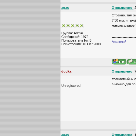
agas
Отправлено:
2
Странно, там ж
? 30 мм, и так
максимальное ?
Группа: Admin
Сообщений: 1972
--------------------
Пользователь №: 5
Анатолий
Регистрация: 10 Oct 2003
dudka
Отправлено:
7
Уважаемый Ана
а можно для по
Unregistered
agas
Отправлено:
1