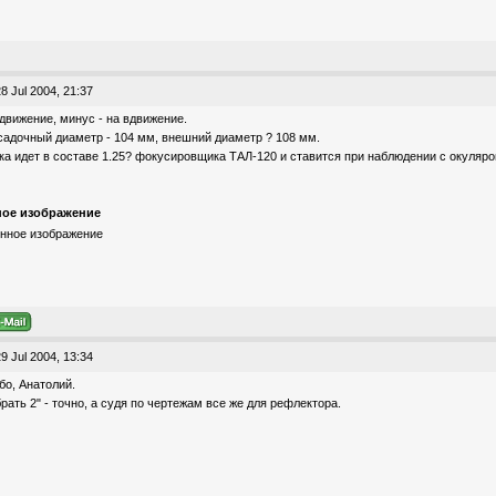
8 Jul 2004, 21:37
ыдвижение, минус - на вдвижение.
осадочный диаметр - 104 мм, внешний диаметр ? 108 мм.
улка идет в составе 1.25? фокусировщика ТАЛ-120 и ставится при наблюдении с окуляро
ое изображение
9 Jul 2004, 13:34
о, Анатолий.
рать 2" - точно, а судя по чертежам все же для рефлектора.