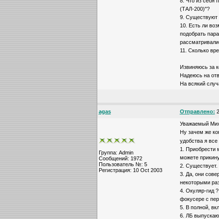
8. Что из себя 
(ТАЛ-200)"?
9. Существуют 
10. Есть ли во
подобрать пара
рассматривалис
11. Сколько вр
Извиняюсь за ко
Надеюсь на отв
На всякий случ
agas
Отправлено:
2
Уважаемый Мих
Ну зачем же ко
удобства я все
1. Приобрести 
Группа: Admin
можете прикину
Сообщений: 1972
Пользователь №: 5
2. Существует.
Регистрация: 10 Oct 2003
3. Да, они сов
некоторыми ра
4. Окуляр-гид ?
фокусере с пер
5. В полной, в
6. ЛБ выпускаю