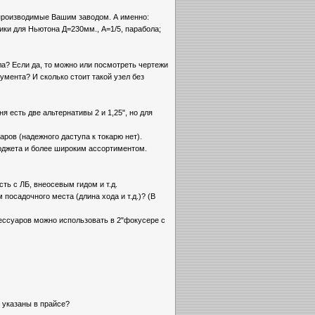
, производимые Вашим заводом. А именно:
ики для Ньютона Д=230мм., А=1/5, парабола;
ла? Если да, то можно или посмотреть чертежи
умента? И сколько стоит такой узел без
 есть две альтернативы 2 и 1,25", но для
ров (надежного даступа к токарю нет).
бюджета и более широким ассортиментом.
ть с ЛБ, внеосевым гидом и т.д.
посадочного места (длина хода и т.д.)? (В
аксессуаров можно использовать в 2"фокусере с
х указаны в прайсе?