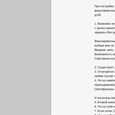
При постройке 
фокусировочный
д=58.
1. Возможно ли
с целью оценит
зеркала с/без 
Фокусировочный
выбора мне не
Вводная: цель 
Возможность ис
Собственно во
2. Существует 
3. Отличаются 
любом случае т
4. Что из нижеп
переходником(е
Светофильтры и
И несколько во
5. В какой ком
6. Что из себя
7. Если сетки, 