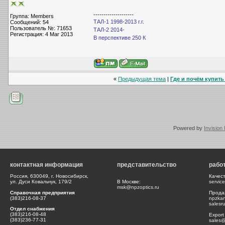
--------------------
Группа: Members
ТАЛ-1 1998-2013 г.г.
Сообщений: 54
Пользователь №: 71653
ТАЛ-2 2014-
Регистрация: 4 Mar 2013
В перспективе 250 К
«
Предыдущая тема
|
Где и почём купить 
Powered by
Invision
контактная информация
представительство
рабо
Россия, 630049, г. Новосибирск,
Качес
ул. Дуси Ковальчук, 179/2
В Москве:
servic
msk@npzoptics.ru
Справочная предприятия
Прода
(383)216-08-37
npzka
salesr
Отдел снабжения
(383)216-08-48
Export
(383)236-77-31
sales@