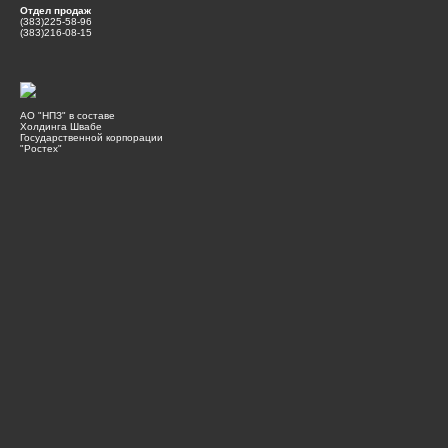
Отдел продаж
(383)225-58-96
(383)216-08-15
АО "НПЗ" в составе
Холдинга Швабе
Государственной корпорации
"Ростех"