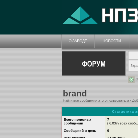
О ЗАВОДЕ
НОВОСТИ
ФОРУМ
Здра
О
brand
Найти все сообщения этого пользователя
·
Доб
Статистика 
Всего полезных
7
сообщений
( 0.03% всех сооб
Сообщений в день
0