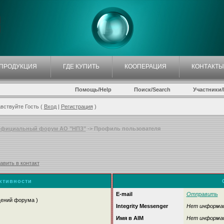
ПРОДУКЦИЯ
ГДЕ КУПИТЬ
КООПЕРАЦИЯ
КОНТАКТЫ
Помощь/Help
Поиск/Search
Участники/P
вствуйте Гость (
Вход
|
Регистрация
)
фициальный форум АО "НПЗ"
-> Профиль пользователя
авить в контакт
активности
E-mail
Отправить
щений форума )
Integrity Messenger
Нет информа
Имя в AIM
Нет информа