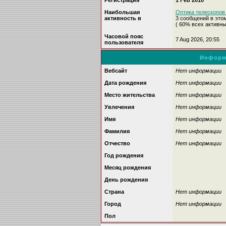
Регистрация
1 Feb 2010
Наибольшая
Оптика телескопов /
активность в
3 сообщений в это
( 60% всех активн
Часовой пояс
7 Aug 2026, 20:55
пользователя
Информ
Вебсайт
Нет информации
Дата рождения
Нет информации
Место жительства
Нет информации
Увлечения
Нет информации
Имя
Нет информации
Фамилия
Нет информации
Отчество
Нет информации
Год рождения
Месяц рождения
День рождения
Страна
Нет информации
Город
Нет информации
Пол