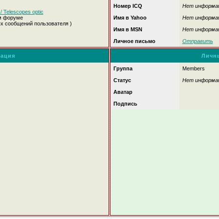
Номер ICQ
Нет информа
 Telescopes optic
м форуме
Имя в Yahoo
Нет информа
ых сообщений пользователя )
Имя в MSN
Нет информа
Личное письмо
Отправить
ация
Личн
Группа
Members
Статус
Нет информа
Аватар
Подпись