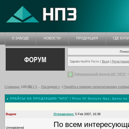
О ЗАВОДЕ
НОВОСТИ
ПРОДУКЦИЯ
ГДЕ КУП
Помо
ФОРУМ
Здравствуйте Гость (
Вход
|
Регистраци
Официальный форум АО "НПЗ"
-
Страницы:
(19)
[1]
2
3
...
Последняя »
(
Перейти к первому непрочитанному сообщ
ПРАЙСЫ НА ПРОДУКЦИЮ "НПЗ" / Price Of Devices Npz
, Цены на
Вадим
Отправлено:
5 Feb 2007, 16:38
По всем интересующи
Unregistered