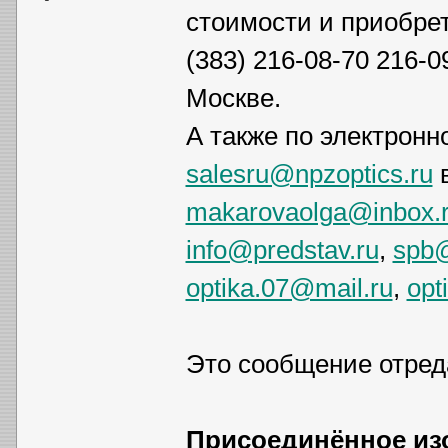
стоимости и приобре
(383) 216-08-70 216-0
Москве.
А также по электронн
salesru@npzoptics.ru
в
makarovaolga@inbox.
info@predstav.ru
,
spb@
optika.07@mail.ru
,
opt
Это сообщение отре
Присоединённое из