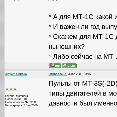
* А для МТ-1С какой 
* И важен ли год вып
* Скажем для МТ-1С д
нынешних?
* Либо сейчас на МТ-
Artyom Chitailo
Отправлено:
3 Jan 2009, 03:15
Пульты от MT-3S(-2D)
типы двигателей в мо
Группа: Members
Сообщений: 118
давности был именно
Пользователь №: 32306
Регистрация: 3 Jan 2009