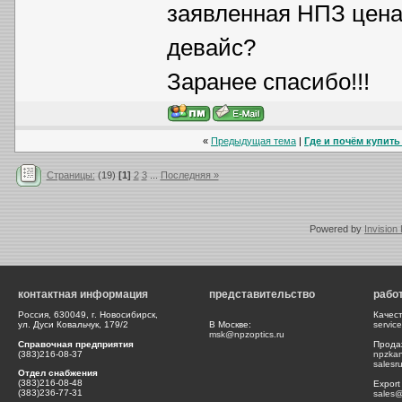
заявленная НПЗ цена 
девайс?
Заранее спасибо!!!
«
Предыдущая тема
|
Где и почём купить 
Страницы:
(19)
[1]
2
3
...
Последняя »
Powered by
Invision
контактная информация
представительство
рабо
Россия, 630049, г. Новосибирск,
Качес
ул. Дуси Ковальчук, 179/2
В Москве:
servic
msk@npzoptics.ru
Справочная предприятия
Прода
(383)216-08-37
npzka
salesr
Отдел снабжения
(383)216-08-48
Export
(383)236-77-31
sales@