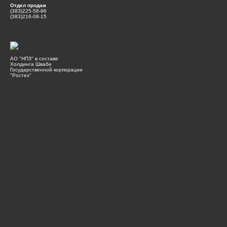
Отдел продаж
(383)225-58-96
(383)216-08-15
АО "НПЗ" в составе
Холдинга Швабе
Государственной корпорации
"Ростех"