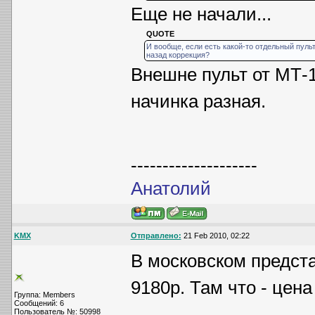
Еще не начали...
QUOTE
И вообще, если есть какой-то отдельный пульт
назад коррекция?
Внешне пульт от МТ-1
начинка разная.
--------------------
Анатолий
KMX
Отправлено:
21 Feb 2010, 02:22
В московском предст
9180p. Там что - цена
Группа: Members
Сообщений: 6
Пользователь №: 50998