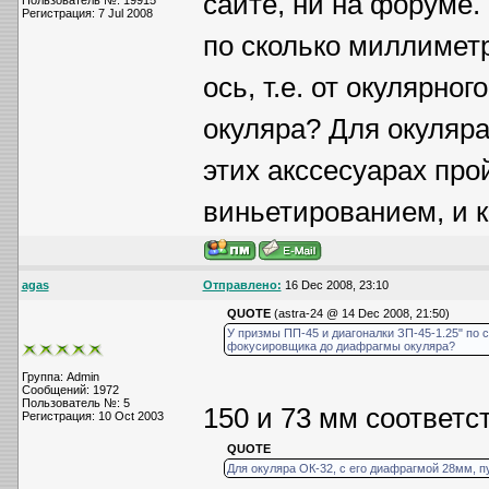
сайте, ни на форуме.
Пользователь №: 19915
Регистрация: 7 Jul 2008
по сколько миллимет
ось, т.е. от окулярн
окуляра? Для окуляра
этих акссесуарах про
виньетированием, и 
agas
Отправлено:
16 Dec 2008, 23:10
QUOTE
(astra-24 @ 14 Dec 2008, 21:50)
У призмы ПП-45 и диагоналки ЗП-45-1.25" по с
фокусировщика до диафрагмы окуляра?
Группа: Admin
Сообщений: 1972
Пользователь №: 5
150 и 73 мм соответс
Регистрация: 10 Oct 2003
QUOTE
Для окуляра ОК-32, с его диафрагмой 28мм, п