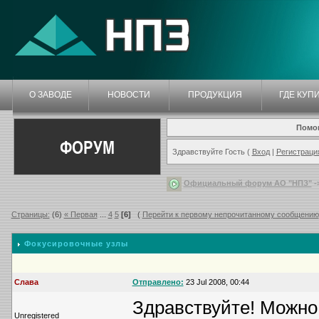
О ЗАВОДЕ
НОВОСТИ
ПРОДУКЦИЯ
ГДЕ КУП
Помо
ФОРУМ
Здравствуйте Гость (
Вход
|
Регистраци
Официальный форум АО "НПЗ"
-
Страницы:
(6)
« Первая
...
4
5
[6]
(
Перейти к первому непрочитанному сообщению
Фокусировочные узлы
Слава
Отправлено:
23 Jul 2008, 00:44
Здравствуйте! Можно 
Unregistered