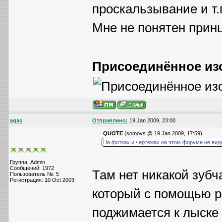
проскальзывание и т.
Мне не понятен прин
Присоединённое из
agas
Отправлено:
19 Jan 2009, 23:00
QUOTE
(somovs @ 19 Jan 2009, 17:59)
На фотках и чертежах на этом форуме не видн
Группа: Admin
Сообщений: 1972
Там нет никакой зубч
Пользователь №: 5
Регистрация: 10 Oct 2003
который с помощью ре
поджимается к лыске 