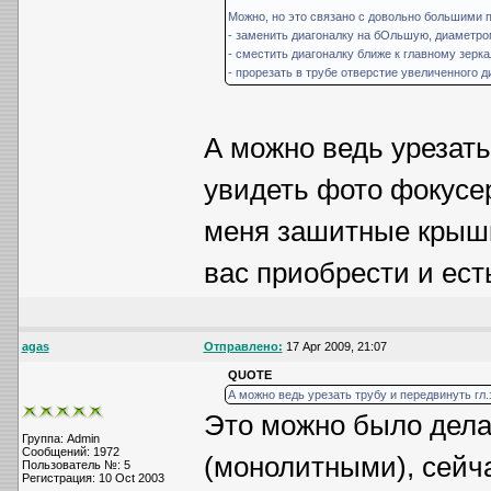
Можно, но это связано с довольно большими 
- заменить диагоналку на бОльшую, диаметро
- сместить диагоналку ближе к главному зерк
- прорезать в трубе отверстие увеличенного д
А можно ведь урезать
увидеть фото фокусе
меня зашитные крышк
вас приобрести и ест
agas
Отправлено:
17 Apr 2009, 21:07
QUOTE
А можно ведь урезать трубу и передвинуть гл
Это можно было дел
Группа: Admin
Сообщений: 1972
(монолитными), сейча
Пользователь №: 5
Регистрация: 10 Oct 2003