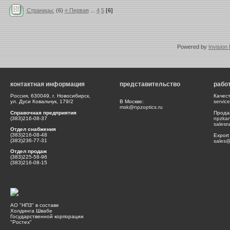
Страницы:
(6)
« Первая
...
4
5
[6]
Powered by
Invision
контактная информация
представительство
рабо
Россия, 630049, г. Новосибирск,
Качес
ул. Дуси Ковальчук, 179/2
В Москве:
servic
msk@npzoptics.ru
Справочная предприятия
Прода
(383)216-08-37
npzka
salesr
Отдел снабжения
(383)216-08-48
Export
(383)236-77-31
sales@
Отдел продаж
(383)225-58-96
(383)216-08-15
АО "НПЗ" в составе
Холдинга Швабе
Государственной корпорации
"Ростех"