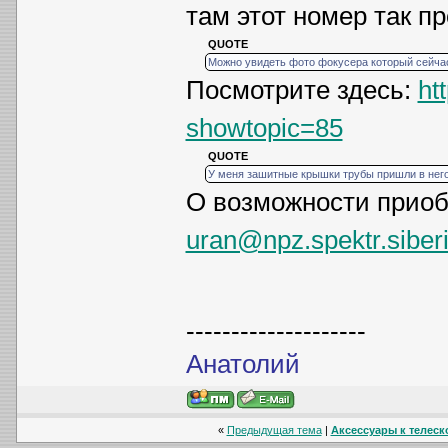
там этот номер так пр
QUOTE
Можно увидеть фото фокусера который сейчас
Посмотрите здесь:
ht
showtopic=85
QUOTE
У меня зашитные крышки трубы пришли в него
О возможности приоб
uran@npz.spektr.siberi
--------------------
Анатолий
«
Предыдущая тема
|
Аксессуары к телеско