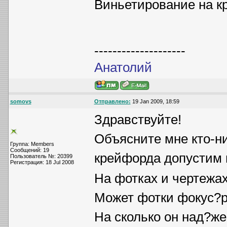
Виньетирование на к
--------------------
Анатолий
somovs
Отправлено:
19 Jan 2009, 18:59
Здравствуйте!
Объясните мне кто-ни
Группа: Members
Сообщений: 19
крейфорда допустим
Пользователь №: 20399
Регистрация: 18 Jul 2008
На фотках и чертежах
Может фотки фокус?ра
На сколько он над?ж