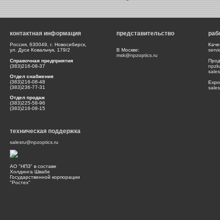
контактная информация
представительство
раб
Россия, 630049, г. Новосибирск,
Каче
ул. Дуси Ковальчук, 179/2
В Москве:
serv
msk@npzoptics.ru
Справочная предприятия
Прод
(383)216-08-37
npzk
sale
Отдел снабжения
(383)216-08-48
Expor
(383)236-77-31
sale
Отдел продаж
(383)225-58-96
(383)216-08-15
техническая поддержка
salesru@npzoptics.ru
АО "НПЗ" в составе
Холдинга Швабе
Государственной корпорации
"Ростех"