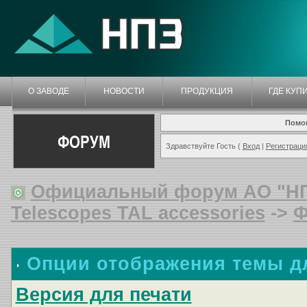
О ЗАВОДЕ
НОВОСТИ
ПРОДУКЦИЯ
ГДЕ КУП
Помо
ФОРУМ
Здравствуйте Гость (
Вход
|
Регистраци
Официальный форум АО "Н
Telescopes TAL accessories
->
Ф
Опции отображения темы д
Версия для печати