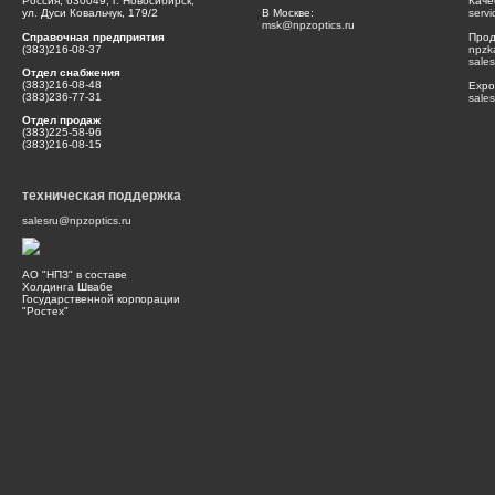
Россия, 630049, г. Новосибирск,
Каче
ул. Дуси Ковальчук, 179/2
В Москве:
serv
msk@npzoptics.ru
Справочная предприятия
Прод
(383)216-08-37
npzk
sale
Отдел снабжения
(383)216-08-48
Expor
(383)236-77-31
sale
Отдел продаж
(383)225-58-96
(383)216-08-15
техническая поддержка
salesru@npzoptics.ru
АО "НПЗ" в составе
Холдинга Швабе
Государственной корпорации
"Ростех"