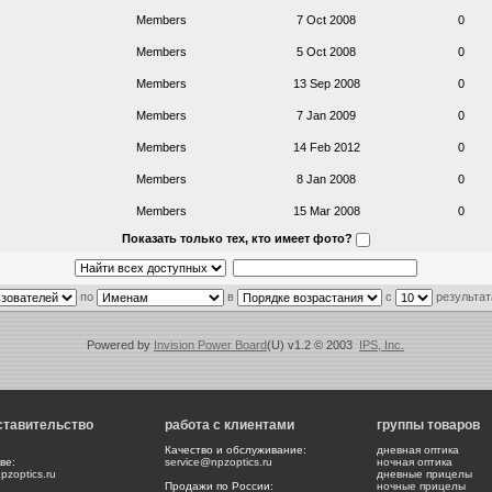
Members
7 Oct 2008
0
Members
5 Oct 2008
0
Members
13 Sep 2008
0
Members
7 Jan 2009
0
Members
14 Feb 2012
0
Members
8 Jan 2008
0
Members
15 Mar 2008
0
Показать только тех, кто имеет фото?
по
в
с
результат
Powered by
Invision Power Board
(U) v1.2 © 2003
IPS, Inc.
ставительство
работа с клиентами
группы товаров
Качество и обслуживание:
дневная оптика
ве:
service@npzoptics.ru
ночная оптика
zoptics.ru
дневные прицелы
Продажи по России:
ночные прицелы