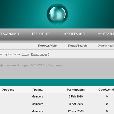
ПРОДУКЦИЯ
ГДЕ КУПИТЬ
КООПЕРАЦИЯ
КОНТАКТЫ
Помощь/Help
Поиск/Search
Участники/P
вствуйте Гость (
Вход
|
Регистрация
)
фициальный форум АО "НПЗ"
-> Участники
Уровень
Группа
Регистрация
Сообщени
Members
8 Feb 2010
0
Members
11 Apr 2010
0
Members
12 Nov 2008
0