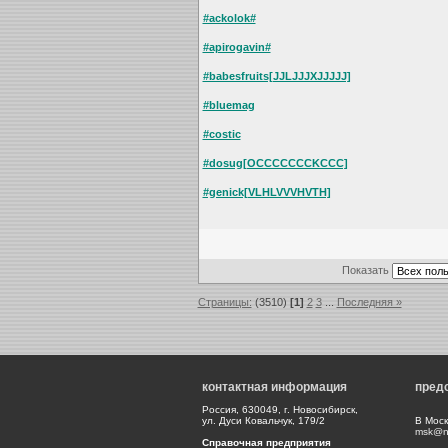
#ackolok#
#apirogavin#
#babesfruits[JJLJJJXJJJJJ]
#bluemag
#costic
#dosug[OCCCCCCCKCCC]
#genick[VLHLVVVHVTH]
Показать
Страницы:
(3510)
[1]
2
3
...
Последняя »
контактная информация
пред
Россия, 630049, г. Новосибирск,
ул. Дуси Ковальчук, 179/2
В Моск
msk@np
Справочная предприятия