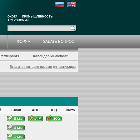
ОХОТА
ПРОМЫШЛЕННОСТЬ
АСТРОНОМИЯ
ФОРУМ
ЗАДАТЬ ВОПРОС
articipants
Календарь/Calendar
Выслать повторно письмо для активации
й
E-mail
AOL
ICQ
Фото