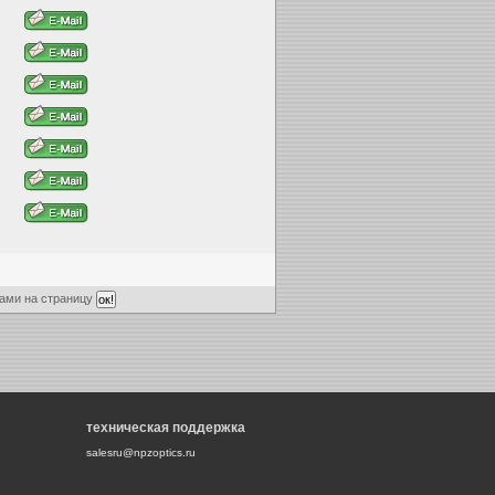
ами на страницу
техническая поддержка
salesru@npzoptics.ru