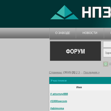
О ЗАВОДЕ
НОВОСТИ
ФОРУМ
Здра
О
Страницы:
(3510)
[1]
2
3
...
Последняя »
Участники
Имя
# attorney888
#1000swcom
#abimoma