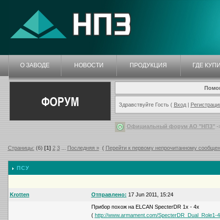
О ЗАВОДЕ
НОВОСТИ
ПРОДУКЦИЯ
ГДЕ КУП
Помо
ФОРУМ
Здравствуйте Гость (
Вход
|
Регистраци
Официальный форум АО "НПЗ"
-
Страницы:
(6)
[1]
2
3
...
Последняя »
(
Перейти к первому непрочитанному сообще
ПСУ
Krotten
Отправлено:
17 Jun 2011, 15:24
Прибор похож на ELCAN SpecterDR 1x - 4x
(
http://www.armament.com/SpecterDR_Dual_Role1-