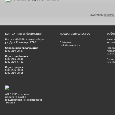
Powered by
Invision
контактная информация
представительство
рабо
Россия, 630049, г. Новосибирск,
Качес
ул. Дуси Ковальчук, 179/2
В Москве:
servic
msk@npzoptics.ru
Справочная предприятия
Прода
(383)216-08-37
npzka
salesr
Отдел снабжения
(383)216-08-48
Export
(383)236-77-31
sales@
Отдел продаж
(383)225-58-96
(383)216-08-15
АО "НПЗ" в составе
Холдинга Швабе
Государственной корпорации
"Ростех"