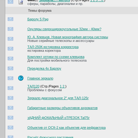
Фикс.:
Зеркала... / Mirrors
(Стр./Pages
1
2
3
...8
)
сферы, параболы, диагоналки и пр.
Темы форума
Баролу 5 Pag
Окуляры сверхширокоугольные 32мм - 40мм?
Ю. А. Клевцов. Новая монография автора системы
Новые серийные телескопы и аксессуары
ТАЛ-250К юстировка корректора
юстировка коректора
Комплект оптики по схеме клевцова
Для постройки мобильного телескопа
Переделка 4х Барлоу
Главное зеркало
ТАЛ120
(Стр./Pages
1
2
)
Проблемы с фокусом
Зеркало диагональное 2" для ТАЛ-125r
Габаритные размеры объективов ахроматов
зАДНИЙ фОКАЛЬНЫЙ оТРЕЗОК Tal75r
Объектив от ОСК-2 как объектив для рефрактора
Расчёт фокусного растояния