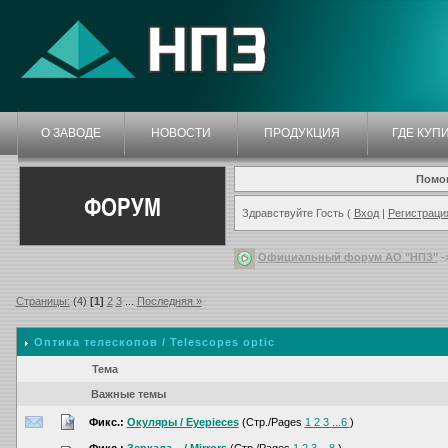
О ЗАВОДЕ
НОВОСТИ
ПРОДУКЦИЯ
ГДЕ КУП
Помо
ФОРУМ
Здравствуйте Гость (
Вход
|
Регистраци
Официальный форум АО "НПЗ"
-
Страницы:
(4)
[1]
2
3
...
Последняя »
Оптика телескопов / Telescopes optic
Тема
Важные темы
Фикс.:
Окуляры / Eyepieces
(Стр./Pages
1
2
3
...6
)