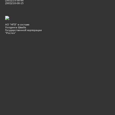
(383)225-58-96
(383)216-08-15
АО "НПЗ" в составе
Холдинга Швабе
Государственной корпорации
"Ростех"