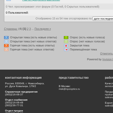
0 Чел. просматривают этот форум (0 Гостей, 0 Скрытых пользователей)
0 Пользователей:
Отображено 15 из 54 тем отсортировано по
Страницы:
(4)
[1]
2
3
...
Последняя »
Открытая тема (есть новые ответы)
Опрос (есть новые голоса)
Открытая тема (нет новых ответов)
Опрос (нет новых голосов)
Горячая тема (есть новые ответы)
Закрытая тема
Горячая тема (нет новых ответов)
Перемещённая тема
Отметить
Powered by
Invision
контактная информация
представительство
рабо
Россия, 630049, г. Новосибирск,
Качес
ул. Дуси Ковальчук, 179/2
В Москве:
servic
msk@npzoptics.ru
Справочная предприятия
Прода
(383)216-08-37
npzka
salesr
Отдел снабжения
(383)216-08-48
Export
(383)236-77-31
sales@
Отдел продаж