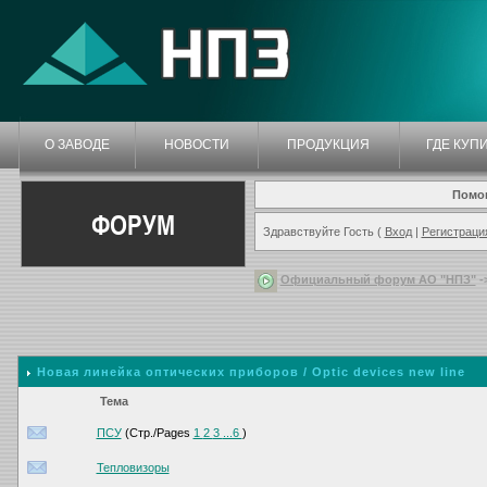
О ЗАВОДЕ
НОВОСТИ
ПРОДУКЦИЯ
ГДЕ КУП
Помо
ФОРУМ
Здравствуйте Гость (
Вход
|
Регистраци
Официальный форум АО "НПЗ"
-
Новая линейка оптических приборов / Optic devices new line
Тема
ПСУ
(Стр./Pages
1
2
3
...6
)
Тепловизоры