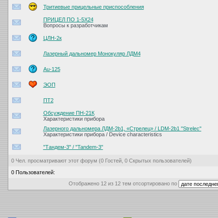
Тритиевые прицельные приспособления
ПРИЦЕЛ ПО 1-5Х24
Вопросы к разработчикам
ЦЛН-2к
Лазерный дальномер Монокуляр ЛДМ4
Au-125
ЭОП
ПТ2
Обсуждение ПН-21К
Характеристики прибора
Лазерного дальномера ЛДМ-2b1, «Стрелец» / LDM-2b1 "Strelec"
Характеристики прибора / Device characteristics
"Тандем-3" / "Tandem-3"
0 Чел. просматривают этот форум (0 Гостей, 0 Скрытых пользователей)
0 Пользователей:
Отображено 12 из 12 тем отсортировано по