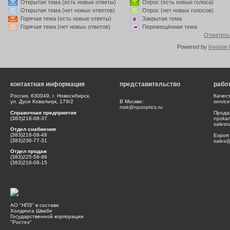
Открытая тема (есть новые ответы)
Опрос (есть новые голоса)
Открытая тема (нет новых ответов)
Опрос (нет новых голосов)
Горячая тема (есть новые ответы)
Закрытая тема
Горячая тема (нет новых ответов)
Перемещённая тема
Отметить
Powered by
Invision
контактная информация
представительство
рабо
Россия, 630049, г. Новосибирск,
Качес
ул. Дуси Ковальчук, 179/2
В Москве:
servic
msk@npzoptics.ru
Справочная предприятия
Прода
(383)216-08-37
npzka
salesr
Отдел снабжения
(383)216-08-48
Export
(383)236-77-31
sales@
Отдел продаж
(383)225-58-96
(383)216-08-15
АО "НПЗ" в составе
Холдинга Швабе
Государственной корпорации
"Ростех"