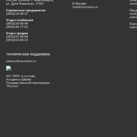
Россия, 630049, г. Новосибирск,
Каче
ул. Дуси Ковальчук, 179/2
В Москве:
serv
msk@npzoptics.ru
Справочная предприятия
Прод
(383)216-08-37
npzk
sale
Отдел снабжения
(383)216-08-48
Expor
(383)236-77-31
sale
Отдел продаж
(383)225-58-96
(383)216-08-15
техническая поддержка
salesru@npzoptics.ru
АО "НПЗ" в составе
Холдинга Швабе
Государственной корпорации
"Ростех"