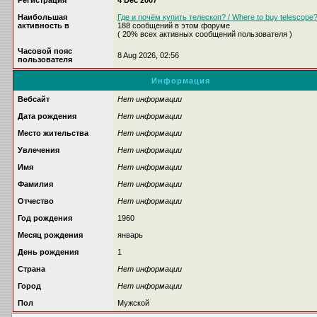
Регистрация
4 Dec 2007
Наибольшая
Где и почём купить телескоп? / Where to buy telescope
активность в
188 сообщений в этом форуме
( 20% всех активных сообщений пользователя )
Часовой пояс
8 Aug 2026, 02:56
пользователя
Информация
Вебсайт
Нет информации
Дата рождения
Нет информации
Место жительства
Нет информации
Увлечения
Нет информации
Имя
Нет информации
Фамилия
Нет информации
Отчество
Нет информации
Год рождения
1960
Месяц рождения
январь
День рождения
1
Страна
Нет информации
Город
Нет информации
Пол
Мужской