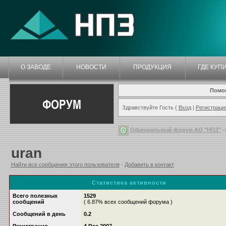
О ЗАВОДЕ
НОВОСТИ
ПРОДУКЦИЯ
ГДЕ КУП
Помо
ФОРУМ
Здравствуйте Гость (
Вход
|
Регистраци
Официальный форум АО "НПЗ"
-
uran
Найти все сообщения этого пользователя
·
Добавить в контакт
Статистика активности
Всего полезных
1529
сообщений
( 6.87% всех сообщений форума )
Сообщений в день
0.2