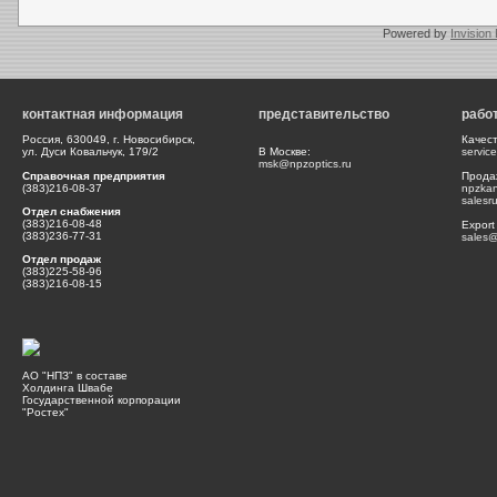
Powered by
Invision
контактная информация
представительство
рабо
Россия, 630049, г. Новосибирск,
Качес
ул. Дуси Ковальчук, 179/2
В Москве:
servic
msk@npzoptics.ru
Справочная предприятия
Прода
(383)216-08-37
npzka
salesr
Отдел снабжения
(383)216-08-48
Export
(383)236-77-31
sales@
Отдел продаж
(383)225-58-96
(383)216-08-15
АО "НПЗ" в составе
Холдинга Швабе
Государственной корпорации
"Ростех"