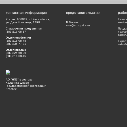
контактная информация
представительство
рабо
Россия, 630049, г. Новосибирск,
Качес
ул. Дуси Ковальчук, 179/2
В Москве:
servic
msk@npzoptics.ru
Справочная предприятия
Прода
(383)216-08-37
npzka
salesr
Отдел снабжения
(383)216-08-48
Export
(383)236-77-31
sales@
Отдел продаж
(383)225-58-96
(383)216-08-15
АО "НПЗ" в составе
Холдинга Швабе
Государственной корпорации
"Ростех"