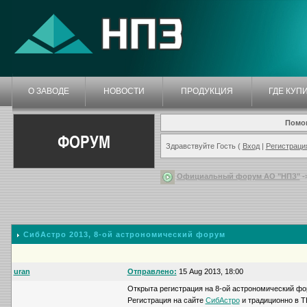
О ЗАВОДЕ
НОВОСТИ
ПРОДУКЦИЯ
ГДЕ КУП
Помо
ФОРУМ
Здравствуйте Гость (
Вход
|
Регистраци
Официальный форум АО "НПЗ"
-
СибАстро 2013
, 8-ой астрономический форум
uran
Отправлено:
15 Aug 2013, 18:00
Открыта регистрация на 8-ой астрономический фо
Регистрация на сайте
СибАстро
и традиционно в ТВ