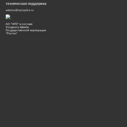
техническая поддержка
salesru@npzoptics.ru
АО "НПЗ" в составе
Холдинга Швабе
Государственной корпорации
"Ростех"