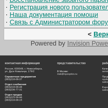
·
Регистрация нового пользовате
·
Наша документация помощи
·
Связь с Администратором фор
<
Вер
Powered by
Invision Powe
контактная информация
представительство
раб
Россия, 630049, г. Новосибирск,
Каче
ул. Дуси Ковальчук, 179/2
В Москве:
serv
msk@npzoptics.ru
Справочная предприятия
Прод
(383)216-08-37
npzk
sale
Отдел снабжения
(383)216-08-48
Expor
(383)236-77-31
sale
Отдел продаж
(383)225-58-96
(383)216-08-15