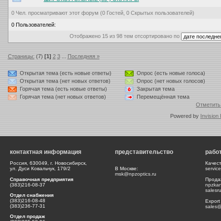
0 Чел. просматривают этот форум (0 Гостей, 0 Скрытых пользователей)
0 Пользователей:
Отображено 15 из 98 тем отсортировано по
Страницы:
(7)
[1]
2
3
...
Последняя »
Открытая тема (есть новые ответы)
Опрос (есть новые голоса)
Открытая тема (нет новых ответов)
Опрос (нет новых голосов)
Горячая тема (есть новые ответы)
Закрытая тема
Горячая тема (нет новых ответов)
Перемещённая тема
Отметить
Powered by
Invision
контактная информация
представительство
рабо
Россия, 630049, г. Новосибирск,
Качес
ул. Дуси Ковальчук, 179/2
В Москве:
servic
msk@npzoptics.ru
Справочная предприятия
Прода
(383)216-08-37
npzka
salesr
Отдел снабжения
(383)216-08-48
Export
(383)236-77-31
sales@
Отдел продаж