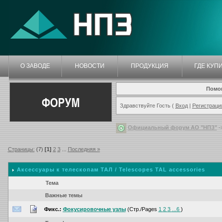
О ЗАВОДЕ
НОВОСТИ
ПРОДУКЦИЯ
ГДЕ КУП
Помо
ФОРУМ
Здравствуйте Гость (
Вход
|
Регистраци
Официальный форум АО "НПЗ"
-
Страницы:
(7)
[1]
2
3
...
Последняя »
Аксессуары к телескопам ТАЛ / Telescopes TAL accessories
Тема
Важные темы
Фикс.:
Фокусировочные узлы
(Стр./Pages
1
2
3
...6
)