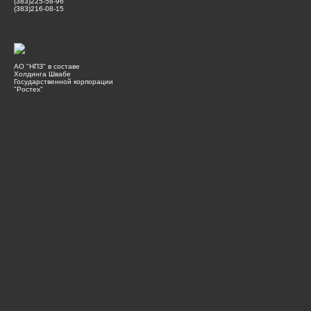
(383)225-58-96
(383)216-08-15
АО "НПЗ" в составе
Холдинга Швабе
Государственной корпорации
"Ростех"