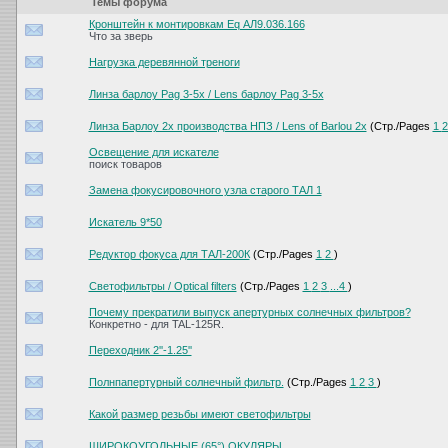
Темы форума
Кронштейн к монтировкам Eq АЛ9.036.166
Что за зверь
Нагрузка деревянной треноги
Линза барлоу Pag 3-5x / Lens барлоу Pag 3-5x
Линза Барлоу 2х производства НПЗ / Lens of Barlou 2х
(Стр./Pages
1
Освещение для искателе
поиск товаров
Замена фокусировочного узла старого ТАЛ 1
Искатель 9*50
Редуктор фокуса для ТАЛ-200К
(Стр./Pages
1
2
)
Светофильтры / Optical filters
(Стр./Pages
1
2
3
...4
)
Почему прекратили выпуск апертурных солнечных фильтров?
Конкретно - для TAL-125R.
Переходник 2''-1.25''
Полнпапертурный солнечный фильтр.
(Стр./Pages
1
2
3
)
Какой размер резьбы имеют светофильтры
ШИРОКОУГОЛЬНЫЕ (65°) ОКУЛЯРЫ