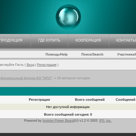
ПРОДУКЦИЯ
ГДЕ КУПИТЬ
КООПЕРАЦИЯ
КОНТАКТЫ
Помощь/Help
Поиск/Search
Участники/P
вствуйте Гость (
Вход
|
Регистрация
)
фициальный форум АО "НПЗ"
-> 10 авторов сегодня
Регистрация
Всего сообщений
Сообщений 
Нет доступной информации
Всего сообщений сегодня: 0
Powered by
Invision Power Board
(U) v1.2 © 2003
IPS, Inc.