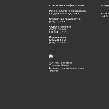
контактная информация
пред
Россия, 630049, г. Новосибирск,
ул. Дуси Ковальчук, 179/2
В Моск
msk@np
Справочная предприятия
(383)216-08-37
Отдел снабжения
(383)216-08-48
(383)236-77-31
Отдел продаж
(383)225-58-96
(383)216-08-15
АО "НПЗ" в составе
Холдинга Швабе
Государственной корпорации
"Ростех"