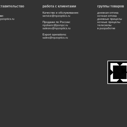
ставительство
работа с клиентами
группы товаров
Качество и обслуживание:
дневная оптика
ве:
service@npzoptics.ru
ночная оптика
zoptics.ru
дневные прицелы
Продажи по России:
ночные прицелы
npzkanc@ponpz.ru
телескопы
salesru@npzoptics.ru
в разработке
Export operations:
sales@npzoptics.ru