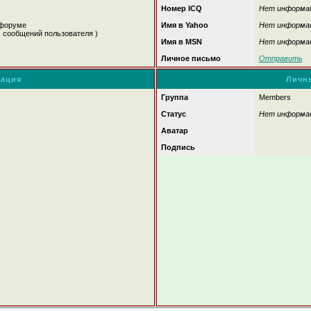
Номер ICQ
Нет информа
 форуме
Имя в Yahoo
Нет информа
х сообщений пользователя )
Имя в MSN
Нет информа
Личное письмо
Отправить
ация
Личн
Группа
Members
Статус
Нет информа
Аватар
Подпись