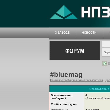
О ЗАВОДЕ
НОВОСТИ
ФОРУМ
Здра
О
#bluemag
Найти все сообщения этого пользователя
·
Доб
Статистика 
Всего полезных
0
сообщений
( % всех сообщени
Сообщений в день