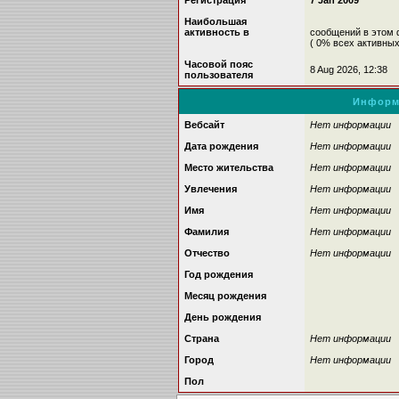
Регистрация
7 Jan 2009
Наибольшая
активность в
сообщений в этом
( 0% всех активны
Часовой пояс
8 Aug 2026, 12:38
пользователя
Информ
Вебсайт
Нет информации
Дата рождения
Нет информации
Место жительства
Нет информации
Увлечения
Нет информации
Имя
Нет информации
Фамилия
Нет информации
Отчество
Нет информации
Год рождения
Месяц рождения
День рождения
Страна
Нет информации
Город
Нет информации
Пол