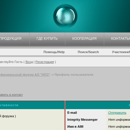
ПРОДУКЦИЯ
ГДЕ КУПИТЬ
КООПЕРАЦИЯ
КОНТАКТЫ
Помощь/Help
Поиск/Search
Участники/P
вствуйте Гость (
Вход
|
Регистрация
)
фициальный форум АО "НПЗ"
-> Профиль пользователя
авить в контакт
активности
E-mail
Отправить
й форума )
Integrity Messenger
Нет информа
Имя в AIM
Нет информа