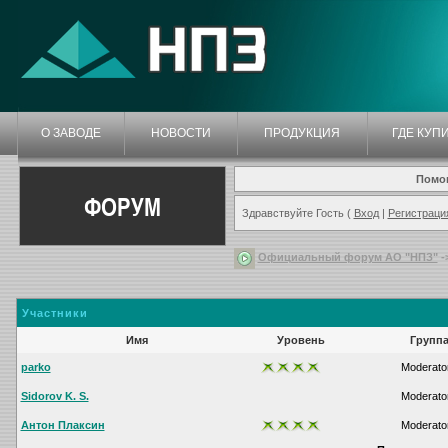
О ЗАВОДЕ
НОВОСТИ
ПРОДУКЦИЯ
ГДЕ КУП
Помо
ФОРУМ
Здравствуйте Гость (
Вход
|
Регистраци
Официальный форум АО "НПЗ"
-
Участники
Имя
Уровень
Групп
parko
Moderato
Sidorov K. S.
Moderato
Антон Плаксин
Moderato