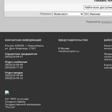
Показать тол
Показать
по
Powered by
Invision
контактная информация
представительство
рабо
Россия, 630049, г. Новосибирск,
Качес
ул. Дуси Ковальчук, 179/2
В Москве:
servic
msk@npzoptics.ru
Справочная предприятия
Прода
(383)216-08-37
npzka
salesr
Отдел снабжения
(383)216-08-48
Export
(383)236-77-31
sales@
Отдел продаж
(383)225-58-96
(383)216-08-15
АО "НПЗ" в составе
Холдинга Швабе
Государственной корпорации
"Ростех"