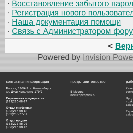
·
Восстановление забытого паро
·
Регистрация нового пользовате
·
Наша документация помощи
·
Связь с Администратором фор
<
Вер
Powered by
Invision Powe
контактная информация
представительство
раб
Россия, 630049, г. Новосибирск,
Каче
ул. Дуси Ковальчук, 179/2
В Москве:
serv
msk@npzoptics.ru
Справочная предприятия
Прод
(383)216-08-37
npzk
sale
Отдел снабжения
(383)216-08-48
Expor
(383)236-77-31
sale
Отдел продаж
(383)225-58-96
(383)216-08-15