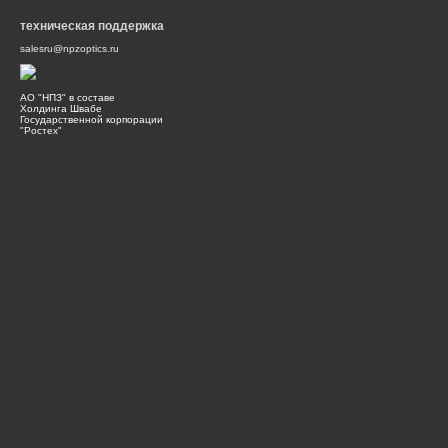
техническая поддержка
salesru@npzoptics.ru
АО "НПЗ" в составе
Холдинга Швабе
Государственной корпорации
"Ростех"