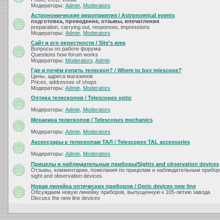
Модераторы:
Admin
,
Moderators
Астрономические мероприятия / Astronomical events
подготовка, проведение, отзывы, впечатления
preparation, carrying out, responses, impressions
Модераторы:
Admin
,
Moderators
Сайт и его окрестности / Site's area
Вопросы по работе форума
Questions how forum works
Модераторы:
Moderators
,
Admin
Где и почём купить телескоп? / Where to buy telescope?
Цены, адреса магазинов
Prices, addresses of shops
Модераторы:
Admin
,
Moderators
Оптика телескопов / Telescopes optic
Модераторы:
Admin
,
Moderators
Механика телескопов / Telescopes mechanics
Модераторы:
Admin
,
Moderators
Аксессуары к телескопам ТАЛ / Telescopes TAL accessories
Модераторы:
Admin
,
Moderators
Прицелы и наблюдательные приборы/Sights and observation devices
Отзывы, комментарии, пожелания по прицелам и наблюдательным прибора
sight and observation devices
Новая линейка оптических приборов / Optic devices new line
Обсуждаем новую линейку приборов, выпущенную к 105-летию завода
Discuss the new line devices