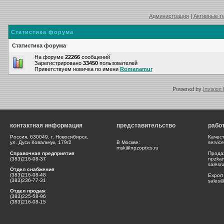
Администрация
|
Активные т
Статистика форума
Статистика форума
На форуме
22266
сообщений
Зарегистрировано
33450
пользователей
Приветствуем новичка по имени
Romanamur
Powered by
Invision
контактная информация
представительство
рабо
Россия, 630049, г. Новосибирск,
Качес
ул. Дуси Ковальчук, 179/2
В Москве:
servic
msk@npzoptics.ru
Справочная предприятия
Прода
(383)216-08-37
npzka
salesr
Отдел снабжения
(383)216-08-48
Export
(383)236-77-31
sales@
Отдел продаж
(383)225-58-96
(383)216-08-15