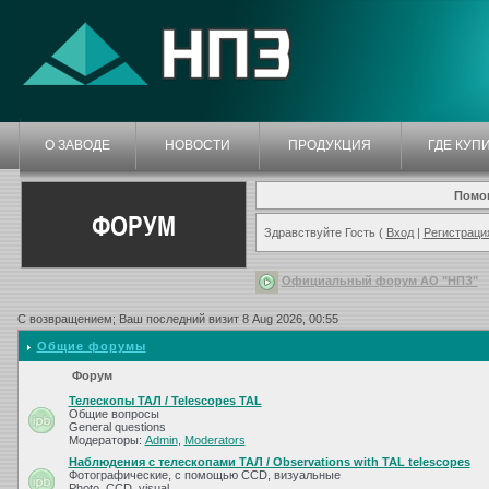
О ЗАВОДЕ
НОВОСТИ
ПРОДУКЦИЯ
ГДЕ КУП
Помо
ФОРУМ
Здравствуйте Гость (
Вход
|
Регистраци
Официальный форум АО "НПЗ"
С возвращением; Ваш последний визит 8 Aug 2026, 00:55
Общие форумы
Форум
Телескопы ТАЛ / Telescopes TAL
Общие вопросы
General questions
Модераторы:
Admin
,
Moderators
Наблюдения с телескопами ТАЛ / Observations with TAL telescopes
Фотографические, с помощью CCD, визуальные
Photo, CCD, visual