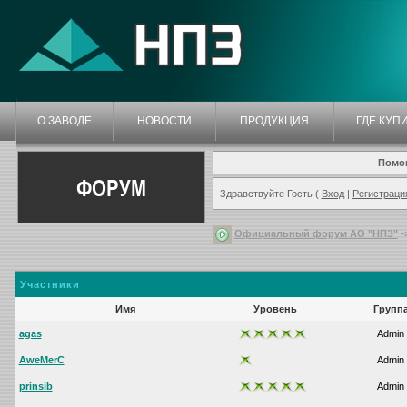
О ЗАВОДЕ
НОВОСТИ
ПРОДУКЦИЯ
ГДЕ КУП
Помо
ФОРУМ
Здравствуйте Гость (
Вход
|
Регистраци
Официальный форум АО "НПЗ"
-
Участники
Имя
Уровень
Групп
agas
Admin
AweMerC
Admin
prinsib
Admin