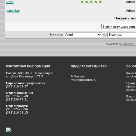
uran
Admin
yaroslav
Admin
Показать тол
Показать
по
Powered by
Invision
контактная информация
представительство
рабо
Россия, 630049, г. Новосибирск,
Качес
ул. Дуси Ковальчук, 179/2
В Москве:
servic
msk@npzoptics.ru
Справочная предприятия
Прода
(383)216-08-37
npzka
salesr
Отдел снабжения
(383)216-08-48
Export
(383)236-77-31
sales@
Отдел продаж
(383)225-58-96
(383)216-08-15