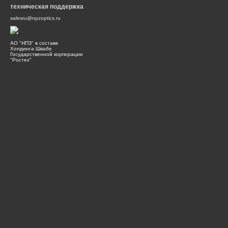
техническая поддержка
salesru@npzoptics.ru
АО "НПЗ" в составе
Холдинга Швабе
Государственной корпорации
"Ростех"