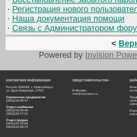
·
Регистрация нового пользовате
·
Наша документация помощи
·
Связь с Администратором фор
<
Вер
Powered by
Invision Powe
контактная информация
представительство
раб
Россия, 630049, г. Новосибирск,
Каче
ул. Дуси Ковальчук, 179/2
В Москве:
serv
msk@npzoptics.ru
Справочная предприятия
Прод
(383)216-08-37
npzk
sale
Отдел снабжения
(383)216-08-48
Expor
(383)236-77-31
sale
Отдел продаж
(383)225-58-96
(383)216-08-15