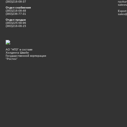
(383)216-08-37
npzka
salesr
Отдел снабжения
(383)216-08-48
Export
(383)236-77-31
sales@
Отдел продаж
(383)225-58-96
(383)216-08-15
АО "НПЗ" в составе
Холдинга Швабе
Государственной корпорации
"Ростех"