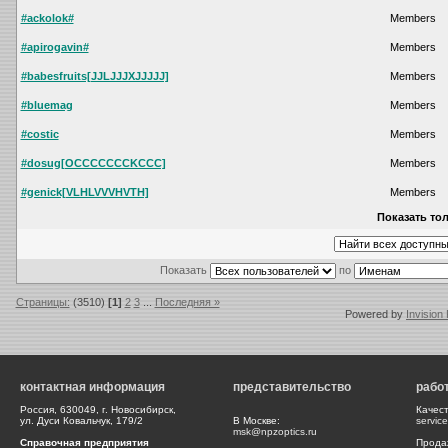
#ackolok#
Members
#apirogavin#
Members
#babesfruits[JJLJJJXJJJJJ]
Members
#bluemag
Members
#costic
Members
#dosug[OCCCCCCCKCCC]
Members
#genick[VLHLVVVHVTH]
Members
Показать тол
Показать
по
Страницы:
(3510)
[1]
2
3
...
Последняя »
Powered by
Invision
контактная информация
представительство
рабо
Россия, 630049, г. Новосибирск,
Качес
ул. Дуси Ковальчук, 179/2
В Москве:
servic
msk@npzoptics.ru
Справочная предприятия
Прода