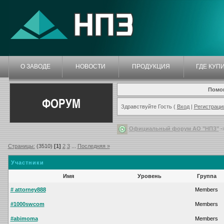
О ЗАВОДЕ
НОВОСТИ
ПРОДУКЦИЯ
ГДЕ КУП
Помо
ФОРУМ
Здравствуйте Гость (
Вход
|
Регистраци
Официальный форум АО "НПЗ"
-
Страницы:
(3510)
[1]
2
3
...
Последняя »
Участники
Имя
Уровень
Группа
# attorney888
Members
#1000swcom
Members
#abimoma
Members